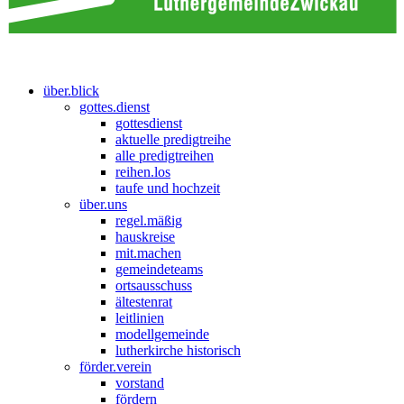
über.blick
gottes.dienst
gottesdienst
aktuelle predigtreihe
alle predigtreihen
reihen.los
taufe und hochzeit
über.uns
regel.mäßig
hauskreise
mit.machen
gemeindeteams
ortsausschuss
ältestenrat
leitlinien
modellgemeinde
lutherkirche historisch
förder.verein
vorstand
fördern