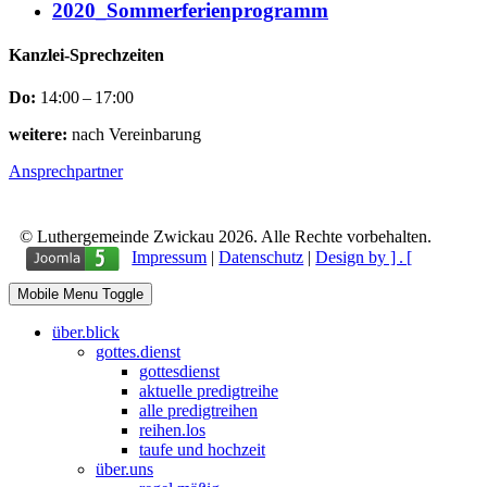
2020_Sommerferienprogramm
Kanzlei-Sprechzeiten
Do:
14:00 – 17:00
weitere:
nach Vereinbarung
Ansprechpartner
© Luthergemeinde Zwickau 2026. Alle Rechte vorbehalten.
Impressum
|
Datenschutz
|
Design by ] . [
Mobile Menu Toggle
über.blick
gottes.dienst
gottesdienst
aktuelle predigtreihe
alle predigtreihen
reihen.los
taufe und hochzeit
über.uns