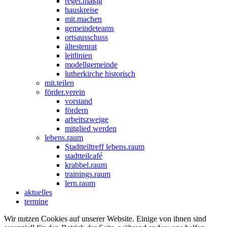
regel.mäßig
hauskreise
mit.machen
gemeindeteams
ortsausschuss
ältestenrat
leitlinien
modellgemeinde
lutherkirche historisch
mit.teilen
förder.verein
vorstand
fördern
arbeitszweige
mitglied werden
lebens.raum
Stadtteiltreff lebens.raum
stadtteilcafé
krabbel.raum
trainings.raum
lern.raum
aktuelles
termine
Wir nutzen Cookies auf unserer Website. Einige von ihnen sind