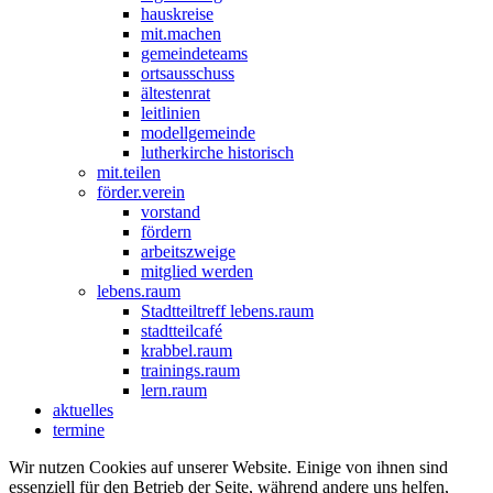
hauskreise
mit.machen
gemeindeteams
ortsausschuss
ältestenrat
leitlinien
modellgemeinde
lutherkirche historisch
mit.teilen
förder.verein
vorstand
fördern
arbeitszweige
mitglied werden
lebens.raum
Stadtteiltreff lebens.raum
stadtteilcafé
krabbel.raum
trainings.raum
lern.raum
aktuelles
termine
Wir nutzen Cookies auf unserer Website. Einige von ihnen sind
essenziell für den Betrieb der Seite, während andere uns helfen,