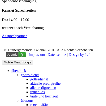
Spendenbescheinigung.
Kanzlei-Sprechzeiten
Do:
14:00 – 17:00
weitere:
nach Vereinbarung
Ansprechpartner
© Luthergemeinde Zwickau 2026. Alle Rechte vorbehalten.
Impressum
|
Datenschutz
|
Design by ] . [
Mobile Menu Toggle
über.blick
gottes.dienst
gottesdienst
aktuelle predigtreihe
alle predigtreihen
reihen.los
taufe und hochzeit
über.uns
regel.mäßig