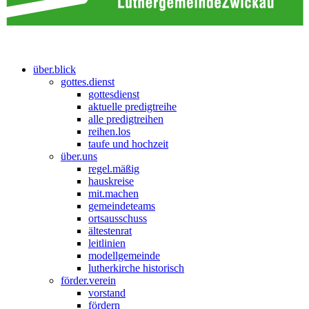
über.blick
gottes.dienst
gottesdienst
aktuelle predigtreihe
alle predigtreihen
reihen.los
taufe und hochzeit
über.uns
regel.mäßig
hauskreise
mit.machen
gemeindeteams
ortsausschuss
ältestenrat
leitlinien
modellgemeinde
lutherkirche historisch
förder.verein
vorstand
fördern