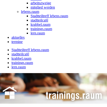
arbeitszweige
mitglied werden
lebens.raum
Stadtteiltreff lebens.raum
stadtteilcafé
krabbel.raum
trainings.raum
lern.raum
aktuelles
termine
Stadtteiltreff lebens.raum
stadtteilcafé
krabbel.raum
trainings.raum
lern.raum