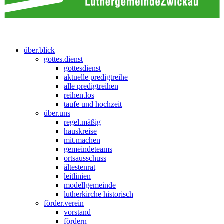
über.blick
gottes.dienst
gottesdienst
aktuelle predigtreihe
alle predigtreihen
reihen.los
taufe und hochzeit
über.uns
regel.mäßig
hauskreise
mit.machen
gemeindeteams
ortsausschuss
ältestenrat
leitlinien
modellgemeinde
lutherkirche historisch
förder.verein
vorstand
fördern