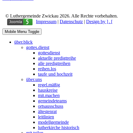
© Luthergemeinde Zwickau 2026. Alle Rechte vorbehalten.
Impressum
|
Datenschutz
|
Design by ] . [
Mobile Menu Toggle
über.blick
gottes.dienst
gottesdienst
aktuelle predigtreihe
alle predigtreihen
reihen.los
taufe und hochzeit
über.uns
regel.mäßig
hauskreise
mit.machen
gemeindeteams
ortsausschuss
ältestenrat
leitlinien
modellgemeinde
lutherkirche historisch
mit.teilen