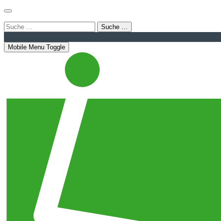
Login
Bahnhofstraße 22 | 08056 Zwickau
info@luthergemein
Suche …
Mobile Menu Toggle