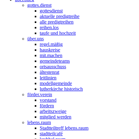
gottes.dienst
gottesdienst
aktuelle predigtreihe
alle predigtreihen
reihen.los
taufe und hochzeit
über.uns
regel.mäßig
hauskreise
mit.machen
gemeindeteams
ortsausschuss
ältestenrat
leitlinien
modellgemeinde
lutherkirche historisch
förder.verein
vorstand
fördern
arbeitszweige
mitglied werden
lebens.raum
Stadtteiltreff lebens.raum
stadtteilcafé