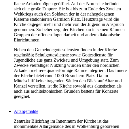
flache Arkadenbögen geöffnet. Auf der Nordseite befindet
sich eine große Empore. Sie bot bis zum Ende des Zweiten
Weltkriegs auch den Soldaten der in der nahegelegenen
Kaserne stationierten Garnison Platz. Heutzutage wird die
Kirche dagegen mehr und mehr von der Jugend in Anspruch
genommen. So beherbergt der Kirchenbau in seinen Räumen
Gruppen der offenen Jugendarbeit und andere diakonische
Einrichtungen.
Neben den Gemeindegottesdiensten finden in der Kirche
regelmäßig Schulgottesdienste sowie Gottesdienste für
Jugendliche aus ganz Zwickau und Umgebung statt. Zum
Zwecke vielfältiger Nutzung wurden unter den nördlichen
Arkaden mehrere quaderförmige Räume integriert. Das Innere
der Kirche bietet rund 1000 Besuchern Platz. Da im
Mittelschiff keine tragenden Säulen den Blick auf Altar und
Kanzel verstellen, ist die Kirche sowohl aus akustischen als
auch aus architektonischen Gründen bestens für Konzerte
geeignet.
Altargemälde
Zentraler Blickfang im Innenraum der Kirche ist das
monumentale Altargemälde des in Wolkenburg geborenen