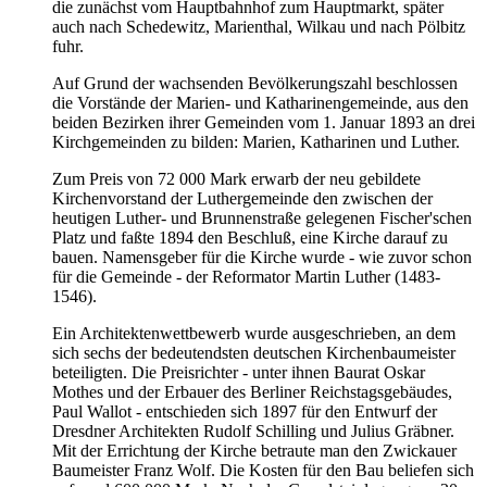
die zunächst vom Hauptbahnhof zum Hauptmarkt, später
auch nach Schedewitz, Marienthal, Wilkau und nach Pölbitz
fuhr.
Auf Grund der wachsenden Bevölkerungszahl beschlossen
die Vorstände der Marien- und Katharinengemeinde, aus den
beiden Bezirken ihrer Gemeinden vom 1. Januar 1893 an drei
Kirchgemeinden zu bilden: Marien, Katharinen und Luther.
Zum Preis von 72 000 Mark erwarb der neu gebildete
Kirchenvorstand der Luthergemeinde den zwischen der
heutigen Luther- und Brunnenstraße gelegenen Fischer'schen
Platz und faßte 1894 den Beschluß, eine Kirche darauf zu
bauen. Namensgeber für die Kirche wurde - wie zuvor schon
für die Gemeinde - der Reformator Martin Luther (1483-
1546).
Ein Architektenwettbewerb wurde ausgeschrieben, an dem
sich sechs der bedeutendsten deutschen Kirchenbaumeister
beteiligten. Die Preisrichter - unter ihnen Baurat Oskar
Mothes und der Erbauer des Berliner Reichstagsgebäudes,
Paul Wallot - entschieden sich 1897 für den Entwurf der
Dresdner Architekten Rudolf Schilling und Julius Gräbner.
Mit der Errichtung der Kirche betraute man den Zwickauer
Baumeister Franz Wolf. Die Kosten für den Bau beliefen sich