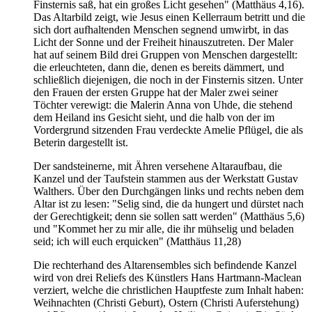
Finsternis saß, hat ein großes Licht gesehen" (Matthäus 4,16).
Das Altarbild zeigt, wie Jesus einen Kellerraum betritt und die
sich dort aufhaltenden Menschen segnend umwirbt, in das
Licht der Sonne und der Freiheit hinauszutreten. Der Maler
hat auf seinem Bild drei Gruppen von Menschen dargestellt:
die erleuchteten, dann die, denen es bereits dämmert, und
schließlich diejenigen, die noch in der Finsternis sitzen. Unter
den Frauen der ersten Gruppe hat der Maler zwei seiner
Töchter verewigt: die Malerin Anna von Uhde, die stehend
dem Heiland ins Gesicht sieht, und die halb von der im
Vordergrund sitzenden Frau verdeckte Amelie Pflügel, die als
Beterin dargestellt ist.
Der sandsteinerne, mit Ähren versehene Altaraufbau, die
Kanzel und der Taufstein stammen aus der Werkstatt Gustav
Walthers. Über den Durchgängen links und rechts neben dem
Altar ist zu lesen: "Selig sind, die da hungert und dürstet nach
der Gerechtigkeit; denn sie sollen satt werden" (Matthäus 5,6)
und "Kommet her zu mir alle, die ihr mühselig und beladen
seid; ich will euch erquicken" (Matthäus 11,28)
Die rechterhand des Altarensembles sich befindende Kanzel
wird von drei Reliefs des Künstlers Hans Hartmann-Maclean
verziert, welche die christlichen Hauptfeste zum Inhalt haben:
Weihnachten (Christi Geburt), Ostern (Christi Auferstehung)