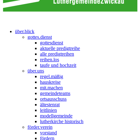
über.blick
gottes.dienst
gottesdienst
aktuelle predigtreihe
alle predigtreihen
reihen.los
taufe und hochzeit
über.uns
regel.mäßig
hauskreise
mit.machen
gemeindeteams
ortsausschuss
ältestenrat
leitlinien
modellgemeinde
lutherkirche historisch
förder.verein
vorstand
fördern