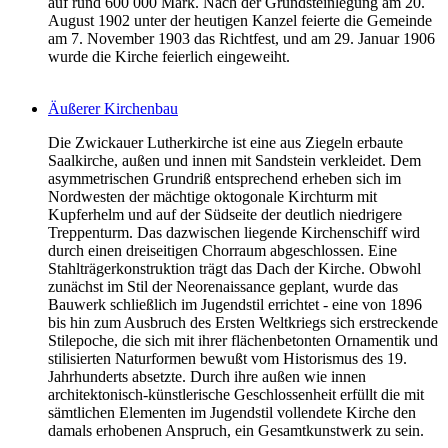
auf rund 600 000 Mark. Nach der Grundsteinlegung am 20.
August 1902 unter der heutigen Kanzel feierte die Gemeinde
am 7. November 1903 das Richtfest, und am 29. Januar 1906
wurde die Kirche feierlich eingeweiht.
Äußerer Kirchenbau
Die Zwickauer Lutherkirche ist eine aus Ziegeln erbaute
Saalkirche, außen und innen mit Sandstein verkleidet. Dem
asymmetrischen Grundriß entsprechend erheben sich im
Nordwesten der mächtige oktogonale Kirchturm mit
Kupferhelm und auf der Südseite der deutlich niedrigere
Treppenturm. Das dazwischen liegende Kirchenschiff wird
durch einen dreiseitigen Chorraum abgeschlossen. Eine
Stahlträgerkonstruktion trägt das Dach der Kirche. Obwohl
zunächst im Stil der Neorenaissance geplant, wurde das
Bauwerk schließlich im Jugendstil errichtet - eine von 1896
bis hin zum Ausbruch des Ersten Weltkriegs sich erstreckende
Stilepoche, die sich mit ihrer flächenbetonten Ornamentik und
stilisierten Naturformen bewußt vom Historismus des 19.
Jahrhunderts absetzte. Durch ihre außen wie innen
architektonisch-künstlerische Geschlossenheit erfüllt die mit
sämtlichen Elementen im Jugendstil vollendete Kirche den
damals erhobenen Anspruch, ein Gesamtkunstwerk zu sein.