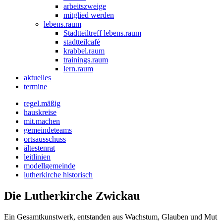
arbeitszweige
mitglied werden
lebens.raum
Stadtteiltreff lebens.raum
stadtteilcafé
krabbel.raum
trainings.raum
lern.raum
aktuelles
termine
regel.mäßig
hauskreise
mit.machen
gemeindeteams
ortsausschuss
ältestenrat
leitlinien
modellgemeinde
lutherkirche historisch
Die Lutherkirche Zwickau
Ein Gesamtkunstwerk, entstanden aus Wachstum, Glauben und Mut