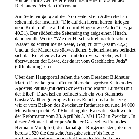
von der Firma Zehme & Pietsch nach einem Modell des
Bildhauers Friedrich Offermann.
Am Seiteneingang auf der Nordseite ist ein Adlerrelief zu
sehen mit der Inschrift: "Die auf den Herrn harren, kriegen
neue Kraft, daß sie auffahren mit Flügeln wie Adler" (Jesaja
40,31). Der südöstliche Seiteneingang zeigt einen Hirsch,
daneben die Worte: "Wie der Hirsch schreit nach frischem
Wasser, so schreit meine Seele, Gott, zu dir" (Psalm 42,2).
Und an der Mauer des südwestlichen Seiteneingangs befindet
sich das Relief eines Löwen mit dem Vers: "Siehe, es hat
überwunden der Löwe, der da ist vom Geschlechte Juda"
(Offenbarung 5,5).
Über dem Hauptportal stehen die vom Dresdner Bildhauer
Martin Engelke geschaffenen überlebensgroßen Statuen des
Apostels Paulus (mit dem Schwert) und Martin Luthers (mit
der Bibel). Dazwischen befindet sich ein von Steinmetz
Gustav Walther gefertigtes breites Relief, das Luther zeigt,
wie er vom Balkon des Zwickauer Rathauses zu rund 14 000
Menschen spricht. Auf Einladung des Rates der Stadt weilte
der Reformator vom 28. April bis 3. Mai 1522 in Zwickau. In
dieser Zeit war Luther persönlicher Gast seines Freundes
Hermann Mühlpfort, des damaligen Bürgermeisters, dem er
bereits 1520 die deutsche Ausgabe seiner bis heute
wichtigsten Reformationsschrift Von der Freiheit eines