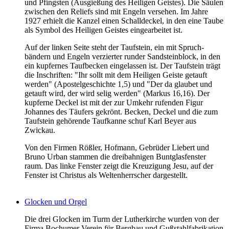
und Pfingsten (Ausgießung des Heiligen Geistes). Die Säulen
zwischen den Reliefs sind mit Engeln versehen. Im Jahre
1927 erhielt die Kanzel einen Schalldeckel, in den eine Taube
als Symbol des Heiligen Geistes eingearbeitet ist.
Auf der linken Seite steht der Taufstein, ein mit Spruch-
bändern und Engeln verzierter runder Sandsteinblock, in den
ein kupfernes Taufbecken eingelassen ist. Der Taufstein trägt
die Inschriften: "Ihr sollt mit dem Heiligen Geiste getauft
werden" (Apostelgeschichte 1,5) und "Der da glaubet und
getauft wird, der wird selig werden" (Markus 16,16). Der
kupferne Deckel ist mit der zur Umkehr rufenden Figur
Johannes des Täufers gekrönt. Becken, Deckel und die zum
Taufstein gehörende Taufkanne schuf Karl Beyer aus
Zwickau.
Von den Firmen Rößler, Hofmann, Gebrüder Liebert und
Bruno Urban stammen die dreibahnigen Buntglasfenster
raum. Das linke Fenster zeigt die Kreuzigung Jesu, auf der
Fenster ist Christus als Weltenherrscher dargestellt.
Glocken und Orgel
Die drei Glocken im Turm der Lutherkirche wurden von der
Firma Bochumer Verein für Bergbau und Gußstahlfabrikation