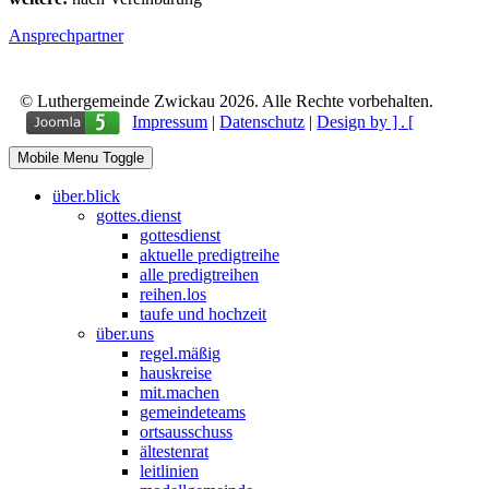
Ansprechpartner
© Luthergemeinde Zwickau 2026. Alle Rechte vorbehalten.
Impressum
|
Datenschutz
|
Design by ] . [
Mobile Menu Toggle
über.blick
gottes.dienst
gottesdienst
aktuelle predigtreihe
alle predigtreihen
reihen.los
taufe und hochzeit
über.uns
regel.mäßig
hauskreise
mit.machen
gemeindeteams
ortsausschuss
ältestenrat
leitlinien