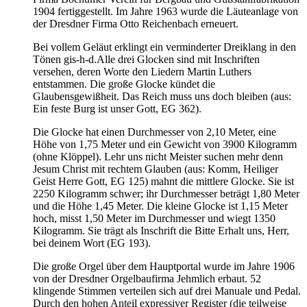
1904 fertiggestellt. Im Jahre 1963 wurde die Läuteanlage von
der Dresdner Firma Otto Reichenbach erneuert.
Bei vollem Geläut erklingt ein verminderter Dreiklang in den
Tönen gis-h-d.Alle drei Glocken sind mit Inschriften
versehen, deren Worte den Liedern Martin Luthers
entstammen. Die große Glocke kündet die
Glaubensgewißheit. Das Reich muss uns doch bleiben (aus:
Ein feste Burg ist unser Gott, EG 362).
Die Glocke hat einen Durchmesser von 2,10 Meter, eine
Höhe von 1,75 Meter und ein Gewicht von 3900 Kilogramm
(ohne Klöppel). Lehr uns nicht Meister suchen mehr denn
Jesum Christ mit rechtem Glauben (aus: Komm, Heiliger
Geist Herre Gott, EG 125) mahnt die mittlere Glocke. Sie ist
2250 Kilogramm schwer; ihr Durchmesser beträgt 1,80 Meter
und die Höhe 1,45 Meter. Die kleine Glocke ist 1,15 Meter
hoch, misst 1,50 Meter im Durchmesser und wiegt 1350
Kilogramm. Sie trägt als Inschrift die Bitte Erhalt uns, Herr,
bei deinem Wort (EG 193).
Die große Orgel über dem Hauptportal wurde im Jahre 1906
von der Dresdner Orgelbaufirma Jehmlich erbaut. 52
klingende Stimmen verteilen sich auf drei Manuale und Pedal.
Durch den hohen Anteil expressiver Register (die teilweise