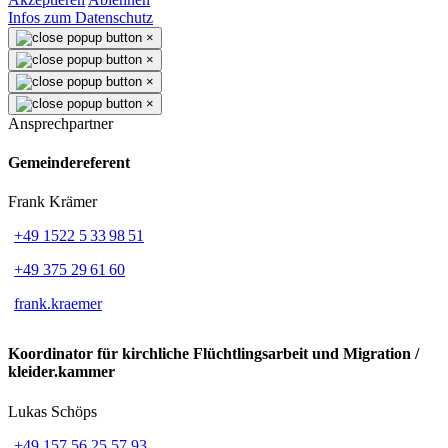
Infos zum Datenschutz
×
×
×
×
Ansprechpartner
Gemeindereferent
Frank Krämer
+49 1522 5 33 98 51
+49 375 29 61 60
frank.kraemer
Koordinator für kirchliche Flüchtlingsarbeit und Migration /
kleider.kammer
Lukas Schöps
+49 157 56 25 57 93