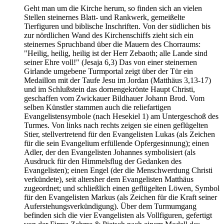
Geht man um die Kirche herum, so finden sich an vielen
Stellen steinernes Blatt- und Rankwerk, gemeißelte
Tierfiguren und biblische Inschriften. Von der südlichen bis
zur nördlichen Wand des Kirchenschiffs zieht sich ein
steinernes Spruchband über die Mauern des Chorraums:
"Heilig, heilig, heilig ist der Herr Zebaoth; alle Lande sind
seiner Ehre voll!" (Jesaja 6,3) Das von einer steinernen
Girlande umgebene Turmportal zeigt über der Tür ein
Medaillon mit der Taufe Jesu im Jordan (Matthäus 3,13-17)
und im Schlußstein das dornengekrönte Haupt Christi,
geschaffen vom Zwickauer Bildhauer Johann Brod. Vom
selben Künstler stammen auch die reliefartigen
Evangelistensymbole (nach Hesekiel 1) am Untergeschoß des
Turmes. Von links nach rechts zeigen sie einen geflügelten
Stier, stellvertretend für den Evangelisten Lukas (als Zeichen
für die sein Evangelium erfüllende Opfergesinnung); einen
Adler, der den Evangelisten Johannes symbolisiert (als
Ausdruck für den Himmelsflug der Gedanken des
Evangelisten); einen Engel (der die Menschwerdung Christi
verkündete), seit altersher dem Evangelisten Matthäus
zugeordnet; und schließlich einen geflügelten Löwen, Symbol
für den Evangelisten Markus (als Zeichen für die Kraft seiner
Auferstehungsverkündigung). Über dem Turmumgang
befinden sich die vier Evangelisten als Vollfiguren, gefertigt