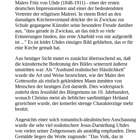
Malers Fritz von Uhde (1848-1911) - einer der ersten
deutschen Impressionisten und einer der bedeutendsten
Vertreter der religiösen Malerei. In einem Brief an den
damaligen Kirchenvorstand drückte der in Zwickau zur
Schule gegangene Künstler seine besondere Freude darüber
aus, "dass gerade in Zwickau, an das mich so viele
Erinnerungen binden, das erste Altarbild von mir aufgestellt
ist ..." Es ist leider Uhdes einziges Bild geblieben, das er für
eine Kirche gemalt hat.
Aus heutiger Sicht mutet es zunächst überraschend an, daß
die künstlerische Bedeutung des Bildes seinerzeit äußerst
umstritten war: Als "Ausbund realistischer Hässlichkeit"
wurde die Art und Weise bezeichnet, wie der Maler den
Gottessohn als einfach gekleideten Mann inmitten von
Menschen der heutigen Zeit darstellt. Dies widersprach
zutiefst dem Jesusbild des Bürgertums im 19. Jahrhundert,
wonach Christus meist als lieblicher sanftmütiger Heiland
gezeichnet wurde, der keinerlei strenge Charakterzüge mehr
besitzt.
Angesichts einer solch romantisch-idealistischen Anschauung
wurde die sehr viel realistischere Jesus-Darstellung Uhdes
von vielen seiner Zeitgenossen als anstößig empfunden. Dem
Gemälde liegen die Worte zugrunde: "Das Volk, das in