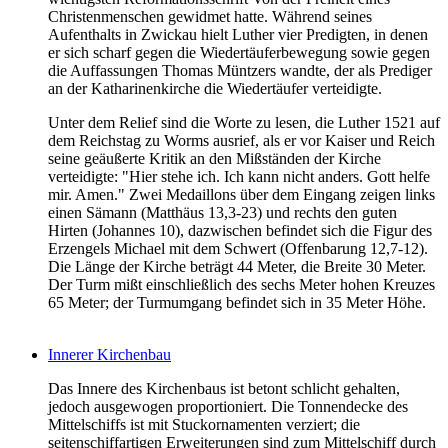
Christenmenschen gewidmet hatte. Während seines
Aufenthalts in Zwickau hielt Luther vier Predigten, in denen
er sich scharf gegen die Wiedertäuferbewegung sowie gegen
die Auffassungen Thomas Müntzers wandte, der als Prediger
an der Katharinenkirche die Wiedertäufer verteidigte.
Unter dem Relief sind die Worte zu lesen, die Luther 1521 auf
dem Reichstag zu Worms ausrief, als er vor Kaiser und Reich
seine geäußerte Kritik an den Mißständen der Kirche
verteidigte: "Hier stehe ich. Ich kann nicht anders. Gott helfe
mir. Amen." Zwei Medaillons über dem Eingang zeigen links
einen Sämann (Matthäus 13,3-23) und rechts den guten
Hirten (Johannes 10), dazwischen befindet sich die Figur des
Erzengels Michael mit dem Schwert (Offenbarung 12,7-12).
Die Länge der Kirche beträgt 44 Meter, die Breite 30 Meter.
Der Turm mißt einschließlich des sechs Meter hohen Kreuzes
65 Meter; der Turmumgang befindet sich in 35 Meter Höhe.
Innerer Kirchenbau
Das Innere des Kirchenbaus ist betont schlicht gehalten,
jedoch ausgewogen proportioniert. Die Tonnendecke des
Mittelschiffs ist mit Stuckornamenten verziert; die
seitenschiffartigen Erweiterungen sind zum Mittelschiff durch