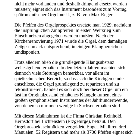
nicht mehr vorhanden und deshalb dringend ersetzt werden
müssten) eignet sich das Instrument besonders zum Vortrag
spätromantischer Orgelmusik, z. B. von Max Reger.
Die Pfeifen des Orgelprospektes ersetzte man 1929, nachdem
die ursprünglichen Zinnpfeifen im ersten Weltkrieg zum
Einschmelzen abgegeben werden mußten. Nach der
Kirchenrenovierung 1971 wurde die Orgel, dem damaligen
Zeitgeschmack entsprechend, in einigen Klangbereichen
umdisponiert.
Trotz alledem blieb die grundlegende Klangsubstanz
weitestgehend erhalten. In den letzten Jahren machten sich
dennoch viele Störungen bemerkbar, vor allem im
spieltechnischen Bereich, so dass sich die Kirchgemeinde
entschloss, die Orgel grundlegend zu reparieren und zu
rekonstruieren, handelt es sich doch bei dieser Orgel um ein
fast im Originalzustand erhaltenes Klangdokument eines
großen symphonischen Instrumentes der Jahrhundertwende,
von denen so nur noch wenige in Sachsen erhalten sind.
Mit diesen Maßnahmen ist die Firma Christian Reinhold,
Bernsdorf bei Lichtenstein (Erzgebirge), betraut. Den
Orgelprospekt schmücken vergoldete Engel. Mit ihren drei
Manualen, 52 Registern und mehr als 3700 Pfeifen eignet sich