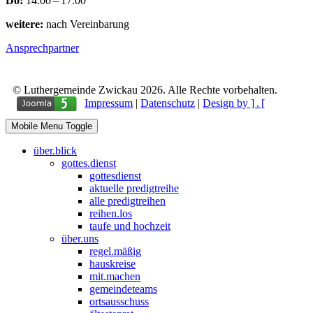
Do:
14:00 – 17:00
weitere:
nach Vereinbarung
Ansprechpartner
© Luthergemeinde Zwickau 2026. Alle Rechte vorbehalten.
Impressum
|
Datenschutz
|
Design by ] . [
Mobile Menu Toggle
über.blick
gottes.dienst
gottesdienst
aktuelle predigtreihe
alle predigtreihen
reihen.los
taufe und hochzeit
über.uns
regel.mäßig
hauskreise
mit.machen
gemeindeteams
ortsausschuss