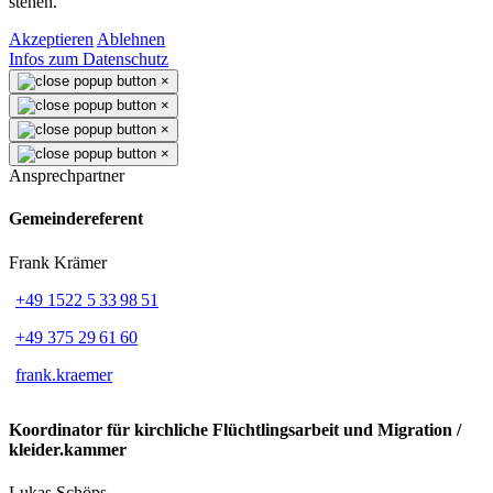
stehen.
Akzeptieren
Ablehnen
Infos zum Datenschutz
×
×
×
×
Ansprechpartner
Gemeindereferent
Frank Krämer
+49 1522 5 33 98 51
+49 375 29 61 60
frank.kraemer
Koordinator für kirchliche Flüchtlingsarbeit und Migration /
kleider.kammer
Lukas Schöps