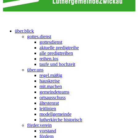
über.blick
gottes.dienst
gottesdienst
aktuelle predigtreihe
alle predigtreihen
reihen.los
taufe und hochzeit
über.uns
regel.mäßig
hauskreise
mit.machen
gemeindeteams
ortsausschuss
ältestenrat
leitlinien
modellgemeinde
lutherkirche historisch
förder.verein
vorstand
fördern