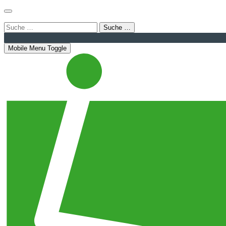
Login
Bahnhofstraße 22 | 08056 Zwickau
info@luthergemein
Suche …
Mobile Menu Toggle