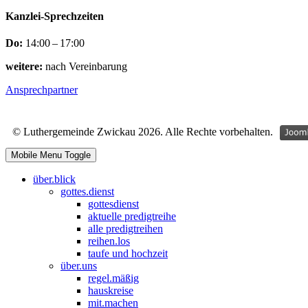
Kanzlei-Sprechzeiten
Do:
14:00 – 17:00
weitere:
nach Vereinbarung
Ansprechpartner
© Luthergemeinde Zwickau 2026. Alle Rechte vorbehalten.
Mobile Menu Toggle
über.blick
gottes.dienst
gottesdienst
aktuelle predigtreihe
alle predigtreihen
reihen.los
taufe und hochzeit
über.uns
regel.mäßig
hauskreise
mit.machen