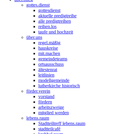
gottes.dienst
gottesdienst
aktuelle predigtreihe
alle predigtreihen
reihen.los
taufe und hochzeit
über.uns
regel.mäßig
hauskreise
mit.machen
gemeindeteams
ortsausschuss
ältestenrat
leitlinien
modellgemeinde
lutherkirche historisch
förder.verein
vorstand
fördern
arbeitszweige
mitglied werden
lebens.raum
Stadtteiltreff lebens.raum
stadtteilcafé