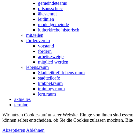
gemeindeteams
ortsausschuss
ältestenrat
leitlinien
modellgemeinde
lutherkirche historisch
mit.teilen
förder.verein
vorstand
fördern
arbeitszweige
mitglied werden
lebens.raum
Stadtteiltreff lebens.raum
stadtteilcafé
krabbel.raum
trainings.raum
lern.raum
aktuelles
termine
Wir nutzen Cookies auf unserer Website. Einige von ihnen sind essenz
können selbst entscheiden, ob Sie die Cookies zulassen möchten. Bitt
Akzeptieren
Ablehnen