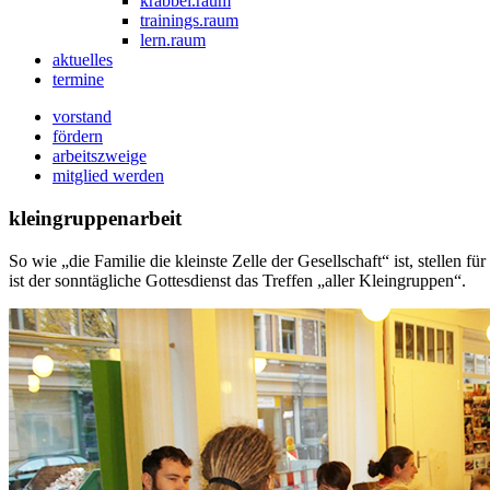
krabbel.raum
trainings.raum
lern.raum
aktuelles
termine
vorstand
fördern
arbeitszweige
mitglied werden
kleingruppenarbeit
So wie „die Familie die kleinste Zelle der Gesellschaft“ ist, stellen
ist der sonntägliche Gottesdienst das Treffen „aller Kleingruppen“.