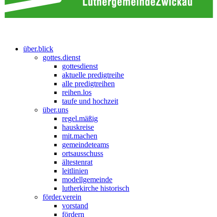
über.blick
gottes.dienst
gottesdienst
aktuelle predigtreihe
alle predigtreihen
reihen.los
taufe und hochzeit
über.uns
regel.mäßig
hauskreise
mit.machen
gemeindeteams
ortsausschuss
ältestenrat
leitlinien
modellgemeinde
lutherkirche historisch
förder.verein
vorstand
fördern