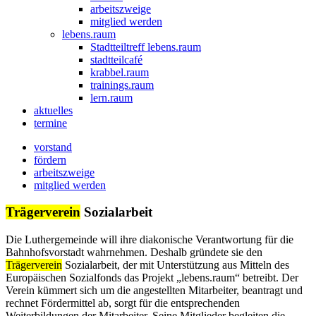
arbeitszweige
mitglied werden
lebens.raum
Stadtteiltreff lebens.raum
stadtteilcafé
krabbel.raum
trainings.raum
lern.raum
aktuelles
termine
vorstand
fördern
arbeitszweige
mitglied werden
Trägerverein
Sozialarbeit
Die Luthergemeinde will ihre diakonische Verantwortung für die
Bahnhofsvorstadt wahrnehmen. Deshalb gründete sie den
Trägerverein
Sozialarbeit, der mit Unterstützung aus Mitteln des
Europäischen Sozialfonds das Projekt „lebens.raum“ betreibt. Der
Verein kümmert sich um die angestellten Mitarbeiter, beantragt und
rechnet Fördermittel ab, sorgt für die entsprechenden
Weiterbildungen der Mitarbeiter. Seine Mitglieder begleiten die