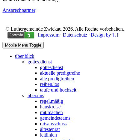
Ansprechpartner
© Luthergemeinde Zwickau 2026. Alle Rechte vorbehalten.
Impressum
|
Datenschutz
|
Design by ] . [
Mobile Menu Toggle
über.blick
gottes.dienst
gottesdienst
aktuelle predigtreihe
alle predigtreihen
reihen.los
taufe und hochzeit
über.uns
regel.mäßig
hauskreise
mit.machen
gemeindeteams
ortsausschuss
ältestenrat
leitlinien