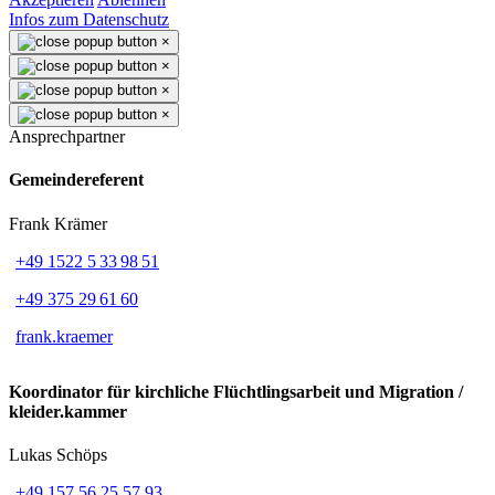
Infos zum Datenschutz
×
×
×
×
Ansprechpartner
Gemeindereferent
Frank Krämer
+49 1522 5 33 98 51
+49 375 29 61 60
frank.kraemer
Koordinator für kirchliche Flüchtlingsarbeit und Migration /
kleider.kammer
Lukas Schöps
+49 157 56 25 57 93