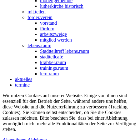
modellgemeinde
lutherkirche historisch
mit.teilen
förder.verein
vorstand
fördern
arbeitszweige
mitglied werden
lebens.raum
Stadtteiltreff lebens.raum
stadtteilcafé
krabbel.raum
trainings.raum
lern.raum
aktuelles
termine
Wir nutzen Cookies auf unserer Website. Einige von ihnen sind
essenziell für den Betrieb der Seite, während andere uns helfen,
diese Website und die Nutzererfahrung zu verbessern (Tracking
Cookies). Sie können selbst entscheiden, ob Sie die Cookies
zulassen möchten. Bitte beachten Sie, dass bei einer Ablehnung
womöglich nicht mehr alle Funktionalitäten der Seite zur Verfügung
stehen.
Akzeptieren
Ablehnen