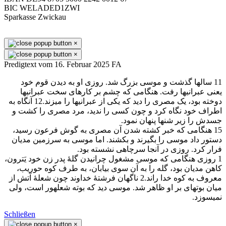
BIC WELADED1ZWI
Sparkasse Zwickau
×
×
Predigtext vom 16. Februar 2025 FA
11 سالها گذشت و موسی بزرگ شد. روزی او به ديدن قوم خود
يعنی عبرانیها رفت. هنگامی كه چشم بر كارهای سخت عبرانیها
دوخته بود، يک مصری را ديد كه يكی از عبرانیها را میزند.12 آنگاه به
اطراف خود نگاه كرد و چون كسی را نديد، مرد مصری را كشت و
جسدش را زير شنها پنهان نمود.
15 هنگامی كه خبر كشته شدن آن مصری به گوش فرعون رسيد،
دستور داد موسی را بگيرند و بكشند. اما موسی به سرزمين مديان
فرار كرد. روزی در آنجا سرچاهی نشسته بود.
1 روزی هنگامی كه موسی مشغول چرانيدن گلهٔ پدر زن خود يَترون،
كاهن مديان بود، گله را به آن سوی بيابان، به طرف كوه حوريب،
معروف به كوه خدا راند.2 ناگهان فرشتهٔ خداوند چون شعلهٔ آتش از
ميان بوتهای بر او ظاهر شد. موسی ديد كه بوته شعلهور است، ولی
نمیسوزد.
Schließen
×