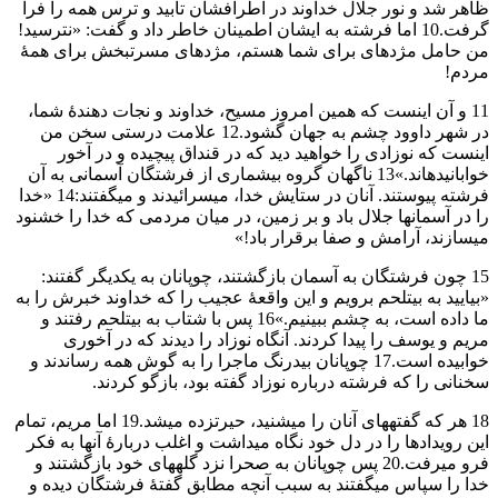
ظاهر شد و نور جلال خداوند در اطرافشان تابيد و ترس همه را فرا
گرفت.10 اما فرشته به ايشان اطمينان خاطر داد و گفت: «نترسيد!
من حامل مژدهای برای شما هستم، مژدهای مسرتبخش برای همهٔ
مردم!
11 و آن اينست كه همين امروز مسيح، خداوند و نجات دهندهٔ شما،
در شهر داوود چشم به جهان گشود.12 علامت درستی سخن من
اينست كه نوزادی را خواهيد ديد كه در قنداق پيچيده و در آخور
خوابانيدهاند.»13 ناگهان گروه بيشماری از فرشتگان آسمانی به آن
فرشته پيوستند. آنان در ستايش خدا، میسرائيدند و میگفتند:14 «خدا
را در آسمانها جلال باد و بر زمين، در ميان مردمی كه خدا را خشنود
میسازند، آرامش و صفا برقرار باد!»
15 چون فرشتگان به آسمان بازگشتند، چوپانان به يكديگر گفتند:
«بياييد به بيتلحم برويم و اين واقعهٔ عجيب را كه خداوند خبرش را به
ما داده است، به چشم ببينيم.»16 پس با شتاب به بيتلحم رفتند و
مريم و يوسف را پيدا كردند. آنگاه نوزاد را ديدند كه در آخوری
خوابيده است.17 چوپانان بیدرنگ ماجرا را به گوش همه رساندند و
سخنانی را كه فرشته درباره نوزاد گفته بود، بازگو كردند.
18 هر كه گفتههای آنان را میشنيد، حيرتزده میشد.19 اما مريم، تمام
اين رويدادها را در دل خود نگاه میداشت و اغلب دربارهٔ آنها به فكر
فرو میرفت.20 پس چوپانان به صحرا نزد گلههای خود بازگشتند و
خدا را سپاس میگفتند به سبب آنچه مطابق گفتهٔ فرشتگان ديده و