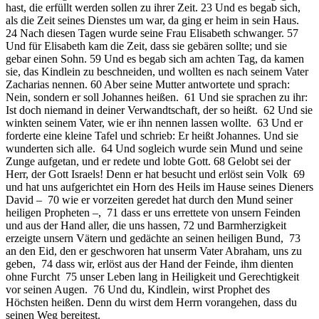
hast, die erfüllt werden sollen zu ihrer Zeit. 23 Und es begab sich,
als die Zeit seines Dienstes um war, da ging er heim in sein Haus.
24 Nach diesen Tagen wurde seine Frau Elisabeth schwanger. 57
Und für Elisabeth kam die Zeit, dass sie gebären sollte; und sie
gebar einen Sohn. 59 Und es begab sich am achten Tag, da kamen
sie, das Kindlein zu beschneiden, und wollten es nach seinem Vater
Zacharias nennen. 60 Aber seine Mutter antwortete und sprach:
Nein, sondern er soll Johannes heißen. 61 Und sie sprachen zu ihr:
Ist doch niemand in deiner Verwandtschaft, der so heißt. 62 Und sie
winkten seinem Vater, wie er ihn nennen lassen wollte. 63 Und er
forderte eine kleine Tafel und schrieb: Er heißt Johannes. Und sie
wunderten sich alle. 64 Und sogleich wurde sein Mund und seine
Zunge aufgetan, und er redete und lobte Gott. 68 Gelobt sei der
Herr, der Gott Israels! Denn er hat besucht und erlöst sein Volk 69
und hat uns aufgerichtet ein Horn des Heils im Hause seines Dieners
David – 70 wie er vorzeiten geredet hat durch den Mund seiner
heiligen Propheten –, 71 dass er uns errettete von unsern Feinden
und aus der Hand aller, die uns hassen, 72 und Barmherzigkeit
erzeigte unsern Vätern und gedächte an seinen heiligen Bund, 73
an den Eid, den er geschworen hat unserm Vater Abraham, uns zu
geben, 74 dass wir, erlöst aus der Hand der Feinde, ihm dienten
ohne Furcht 75 unser Leben lang in Heiligkeit und Gerechtigkeit
vor seinen Augen. 76 Und du, Kindlein, wirst Prophet des
Höchsten heißen. Denn du wirst dem Herrn vorangehen, dass du
seinen Weg bereitest.