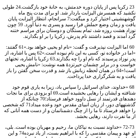
23 زكريا پس از پايان دوره خدمتش، به خانهٔ خود بازگشت.24 طولی
نكشيد كه همسرش اليزابت باردار شد. او برای مدت پنج ماه
گوشهنشينی اختيار كرد و میگفت:7 سرانجام، انتظار اليزابت پايان
يافت و زمان وضع حملش فرا رسيد و پسری به دنیا آورد. 59 چون
نوزاد هشت روزه شد، تمام بستگان و دوستان برای مراسم ختنه
گرد آمدند و قصد داشتند نام پدرش، زكريا را بر او بگذارند.
60 اما اليزابت نپذيرفت و گفت: «نام او يحيی خواهد بود.»61 گفتند:
«اما در خانواده تو، كسی به اين نام نبوده است.»62 پس با اشاره، از
پدر نوزاد پرسيدند كه نام او را چه بگذارند.63 زكريا با اشاره، تختهای
خواست و در برابر چشمان حيرتزدهٔ همه نوشت: «نامش يحيی
است!»64 در همان لحظه زبانش باز شد و قدرت سخن گفتن را باز
يافت و به شكرگزاری خدا پرداخت.
68 «خداوند، خدای اسرائيل را سپاس باد، زيرا به ياری قوم خود
شتافته و ايشان را رهايی بخشيده است.69 او بزودی برای ما نجات
دهندهای قدرتمند از نسل داوود خواهد فرستاد؛70 چنانكه از
گذشتههای دور، از زبان انبيای مقدس خود وعده میداد71 كه شخصی
را خواهد فرستاد تا ما را از چنگ دشمنانمان و از دست همه آنانی كه
از ما نفرت دارند، رهايی بخشد.
72-73 «خداوند نسبت به نياكان ما، رحيم و مهربان بوده است. بلی،
او عهد و پيمان مقدسی را كه با ابراهيم بست، از ياد نبرده74 و اين