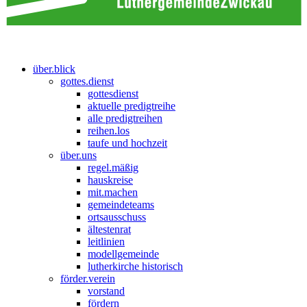
über.blick
gottes.dienst
gottesdienst
aktuelle predigtreihe
alle predigtreihen
reihen.los
taufe und hochzeit
über.uns
regel.mäßig
hauskreise
mit.machen
gemeindeteams
ortsausschuss
ältestenrat
leitlinien
modellgemeinde
lutherkirche historisch
förder.verein
vorstand
fördern