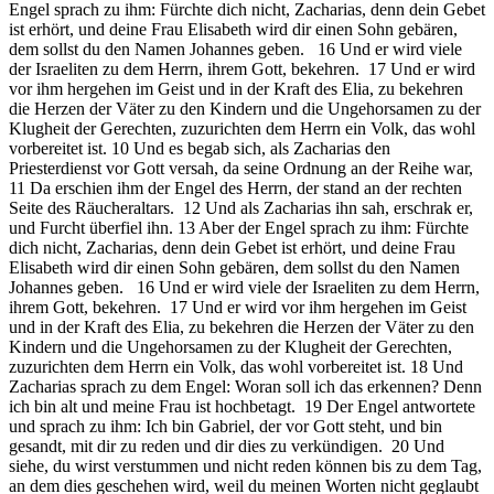
Engel sprach zu ihm: Fürchte dich nicht, Zacharias, denn dein Gebet
ist erhört, und deine Frau Elisabeth wird dir einen Sohn gebären,
dem sollst du den Namen Johannes geben. 16 Und er wird viele
der Israeliten zu dem Herrn, ihrem Gott, bekehren. 17 Und er wird
vor ihm hergehen im Geist und in der Kraft des Elia, zu bekehren
die Herzen der Väter zu den Kindern und die Ungehorsamen zu der
Klugheit der Gerechten, zuzurichten dem Herrn ein Volk, das wohl
vorbereitet ist. 10 Und es begab sich, als Zacharias den
Priesterdienst vor Gott versah, da seine Ordnung an der Reihe war,
11 Da erschien ihm der Engel des Herrn, der stand an der rechten
Seite des Räucheraltars. 12 Und als Zacharias ihn sah, erschrak er,
und Furcht überfiel ihn. 13 Aber der Engel sprach zu ihm: Fürchte
dich nicht, Zacharias, denn dein Gebet ist erhört, und deine Frau
Elisabeth wird dir einen Sohn gebären, dem sollst du den Namen
Johannes geben. 16 Und er wird viele der Israeliten zu dem Herrn,
ihrem Gott, bekehren. 17 Und er wird vor ihm hergehen im Geist
und in der Kraft des Elia, zu bekehren die Herzen der Väter zu den
Kindern und die Ungehorsamen zu der Klugheit der Gerechten,
zuzurichten dem Herrn ein Volk, das wohl vorbereitet ist. 18 Und
Zacharias sprach zu dem Engel: Woran soll ich das erkennen? Denn
ich bin alt und meine Frau ist hochbetagt. 19 Der Engel antwortete
und sprach zu ihm: Ich bin Gabriel, der vor Gott steht, und bin
gesandt, mit dir zu reden und dir dies zu verkündigen. 20 Und
siehe, du wirst verstummen und nicht reden können bis zu dem Tag,
an dem dies geschehen wird, weil du meinen Worten nicht geglaubt