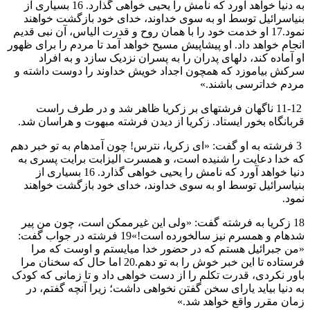
به دنیا خواهد آورد كه نامش را يحيی خواهی گذارد. 16 بسياری از
بنیاسرائيل توسط او به سوی خداوند، خدای خود بازگشت خواهند
نمود.17 او خدمت خود را با همان روح و قدرت الياس، آن نبی قديم
انجام خواهد داد. او پيشاپيش مسيح خواهد آمد تا مردم را برای ظهور
او آماده كند، دلهای پدران را به پسران نزديک سازد و به افراد
سركش بياموزد كه همچون اجداد خويش خداوند را دوست داشته و
مردم خداترسی باشند.»
11-12 ناگهان فرشتهای بر زكريا ظاهر شد و در طرف راست
قربانگاه بخور ايستاد. زكريا از ديدن فرشته مبهوت و هراسان شد.
3 فرشته به او گفت: «ای زكريا، نترس! چون آمدهام به تو خبر دهم
كه خدا دعايت را شنيده است، و همسرت اليزابت برايت پسری به
دنیا خواهد آورد كه نامش را يحيی خواهی گذارد. 16 بسياری از
بنیاسرائيل توسط او به سوی خداوند، خدای خود بازگشت خواهند
نمود.
18 زكريا به فرشته گفت: «ولی اين غيرممكن است، چون من پير
شدهام و همسرم نيز سالخورده است!»19 فرشته در جواب گفت:
«من جبرائيل هستم كه در حضور خدا میايستم و اوست كه مرا
فرستاده تا اين خبر خوش را به تو دهم.20 اما حال كه سخنان مرا
باور نكردی، قدرت تكلم را از دست خواهی داد و تا زمانی كه كودک
به دنیا بيايد يارای سخن گفتن نخواهی داشت؛ زيرا آنچه گفتم، در
زمان مقرر واقع خواهد شد.»