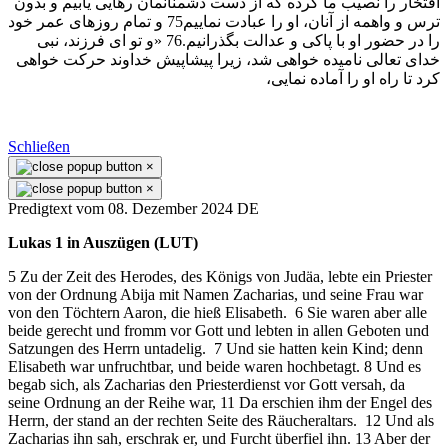
افتخار را نصيب ما كرده كه از دست دشمنانمان رهايی يابيم و بدون
ترس و واهمه از آنان، او را عبادت نماييم75 و تمام روزهای عمر خود
را در حضور او با پاكی و عدالت بگذرانيم.76 «و تو ای فرزند، نبی
خدای تعالی ناميده خواهی شد، زيرا پيشاپيش خداوند حركت خواهی
كرد تا راه او را آماده نمايی،
Schließen
×
×
Predigtext vom 08. Dezember 2024 DE
Lukas 1 in Auszügen (LUT)
5 Zu der Zeit des Herodes, des Königs von Judäa, lebte ein Priester
von der Ordnung Abija mit Namen Zacharias, und seine Frau war
von den Töchtern Aaron, die hieß Elisabeth. 6 Sie waren aber alle
beide gerecht und fromm vor Gott und lebten in allen Geboten und
Satzungen des Herrn untadelig. 7 Und sie hatten kein Kind; denn
Elisabeth war unfruchtbar, und beide waren hochbetagt. 8 Und es
begab sich, als Zacharias den Priesterdienst vor Gott versah, da
seine Ordnung an der Reihe war, 11 Da erschien ihm der Engel des
Herrn, der stand an der rechten Seite des Räucheraltars. 12 Und als
Zacharias ihn sah, erschrak er, und Furcht überfiel ihn. 13 Aber der