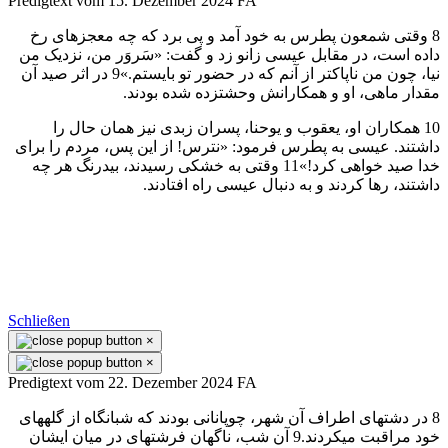
Predigtext vom 15. Dezember 2024 FA
8 وقتی شمعون پطرس به خود آمد و پی برد كه چه معجزهای رخ
داده است، در مقابل عيسی زانو زد و گفت: «سَروَر من، نزديک من
نيا، چون من ناپاكتر از آنم كه در حضور تو بايستم.»9 در اثر صيد آن
مقدار ماهی، او و همكارانش وحشتزده شده بودند.
10 همكاران او، يعقوب و يوحنا، پسران زبدی نيز همان حال را
داشتند. عيسی به پطرس فرمود: «نترس! از اين پس، مردم را برای
خدا صيد خواهی كرد!»11 وقتی به خشكی رسيدند، بیدرنگ هر چه
داشتند، رها كردند و به دنبال عيسی راه افتادند.
Schließen
×
×
Predigtext vom 22. Dezember 2024 FA
8 در دشتهای اطراف آن شهر، چوپانانی بودند كه شبانگاه از گلههای
خود مراقبت میكردند.9 آن شب، ناگهان فرشتهای در ميان ايشان