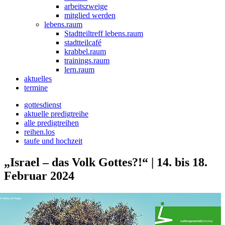
arbeitszweige
mitglied werden
lebens.raum
Stadtteiltreff lebens.raum
stadtteilcafé
krabbel.raum
trainings.raum
lern.raum
aktuelles
termine
gottesdienst
aktuelle predigtreihe
alle predigtreihen
reihen.los
taufe und hochzeit
„Israel – das Volk Gottes?!“ | 14. bis 18.
Februar 2024