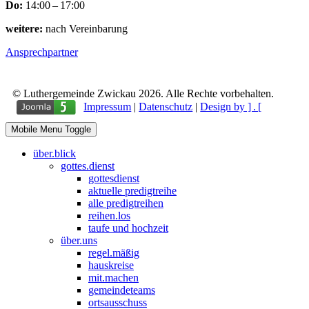
Do:
14:00 – 17:00
weitere:
nach Vereinbarung
Ansprechpartner
© Luthergemeinde Zwickau 2026. Alle Rechte vorbehalten.
Impressum
|
Datenschutz
|
Design by ] . [
Mobile Menu Toggle
über.blick
gottes.dienst
gottesdienst
aktuelle predigtreihe
alle predigtreihen
reihen.los
taufe und hochzeit
über.uns
regel.mäßig
hauskreise
mit.machen
gemeindeteams
ortsausschuss