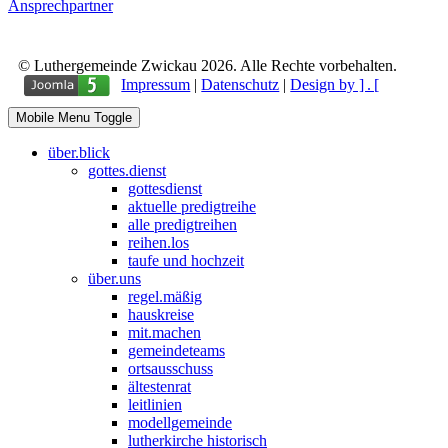
Ansprechpartner
© Luthergemeinde Zwickau 2026. Alle Rechte vorbehalten.
Impressum
|
Datenschutz
|
Design by ] . [
Mobile Menu Toggle
über.blick
gottes.dienst
gottesdienst
aktuelle predigtreihe
alle predigtreihen
reihen.los
taufe und hochzeit
über.uns
regel.mäßig
hauskreise
mit.machen
gemeindeteams
ortsausschuss
ältestenrat
leitlinien
modellgemeinde
lutherkirche historisch