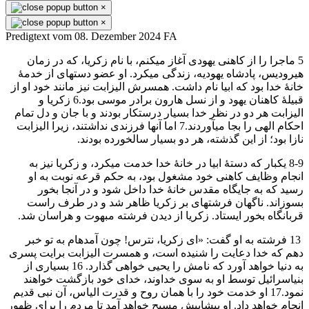
×
×
Predigtext vom 08. Dezember 2024 FA
5 ماجرا را از كاهنی يهودی آغاز میكنم، با نام زكريا، كه در زمان
هيروديس، پادشاه يهوديه، زندگی میكرد. او عضو دستهای از خدمهٔ
خانهٔ خدا بود كه ابيا نام داشت. همسرش اليزابت نيز مانند خود او از
قبيلهٔ كاهنان يهود و از نسل هارون برادر موسی بود.6 زكريا و
اليزابت هر دو در نظر خدا بسيار درستكار بودند و با جان و دل تمام
احكام الهی را بجا میآوردند.7 اما آنها فرزندی نداشتند، زيرا اليزابت
نازا بود؛ از اين گذشته، هر دو بسيار سالخورده بودند.
8-9 يكبار كه دستهٔ ابيا در خانهٔ خدا خدمت میكرد، و زكريا نيز به
انجام وظايف كاهنی خود مشغول بود، به حكم قرعه نوبت به او
رسيد كه به جايگاه مقدس خانهٔ خدا داخل شود و در آنجا بخور
بسوزاند. ناگهان فرشتهای بر زكريا ظاهر شد و در طرف راست
قربانگاه بخور ايستاد. زكريا از ديدن فرشته مبهوت و هراسان شد.
13 فرشته به او گفت: «ای زكريا، نترس! چون آمدهام به تو خبر
دهم كه خدا دعايت را شنيده است، و همسرت اليزابت برايت پسری
به دنیا خواهد آورد كه نامش را يحيی خواهی گذارد. 16 بسياری از
بنیاسرائيل توسط او به سوی خداوند، خدای خود بازگشت خواهند
نمود.17 او خدمت خود را با همان روح و قدرت الياس، آن نبی قديم
انجام خواهد داد. او پيشاپيش مسيح خواهد آمد تا مردم را برای ظهور