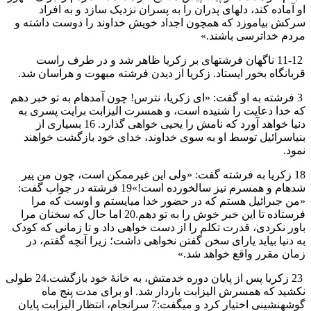
او آماده كند، دلهای پدران را به پسران نزديک سازد و به افراد
سركش بياموزد كه همچون اجداد خويش خداوند را دوست داشته و
مردم خداترسی باشند.»
11-12 ناگهان فرشتهای بر زكريا ظاهر شد و در طرف راست
قربانگاه بخور ايستاد. زكريا از ديدن فرشته مبهوت و هراسان شد.
3 فرشته به او گفت: «ای زكريا، نترس! چون آمدهام به تو خبر دهم
كه خدا دعايت را شنيده است، و همسرت اليزابت برايت پسری به
دنیا خواهد آورد كه نامش را يحيی خواهی گذارد. 16 بسياری از
بنیاسرائيل توسط او به سوی خداوند، خدای خود بازگشت خواهند
نمود.
18 زكريا به فرشته گفت: «ولی اين غيرممكن است، چون من پير
شدهام و همسرم نيز سالخورده است!»19 فرشته در جواب گفت:
«من جبرائيل هستم كه در حضور خدا میايستم و اوست كه مرا
فرستاده تا اين خبر خوش را به تو دهم.20 اما حال كه سخنان مرا
باور نكردی، قدرت تكلم را از دست خواهی داد و تا زمانی كه كودک
به دنیا بيايد يارای سخن گفتن نخواهی داشت؛ زيرا آنچه گفتم، در
زمان مقرر واقع خواهد شد.»
23 زكريا پس از پايان دوره خدمتش، به خانهٔ خود بازگشت.24 طولی
نكشيد كه همسرش اليزابت باردار شد. او برای مدت پنج ماه
گوشهنشينی اختيار كرد و میگفت:7 سرانجام، انتظار اليزابت پايان