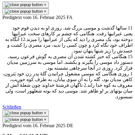
×
×
Predigtext vom 16. Februar 2025 FA
11 سالها گذشت و موسی بزرگ شد. روزی او به ديدن قوم خود
يعنی عبرانیها رفت. هنگامی كه چشم بر كارهای سخت عبرانیها
دوخته بود، يک مصری را ديد كه يكی از عبرانیها را میزند.12 آنگاه به
اطراف خود نگاه كرد و چون كسی را نديد، مرد مصری را كشت و
جسدش را زير شنها پنهان نمود.
15 هنگامی كه خبر كشته شدن آن مصری به گوش فرعون رسيد،
دستور داد موسی را بگيرند و بكشند. اما موسی به سرزمين مديان
فرار كرد. روزی در آنجا سرچاهی نشسته بود.
1 روزی هنگامی كه موسی مشغول چرانيدن گلهٔ پدر زن خود يَترون،
كاهن مديان بود، گله را به آن سوی بيابان، به طرف كوه حوريب،
معروف به كوه خدا راند.2 ناگهان فرشتهٔ خداوند چون شعلهٔ آتش از
ميان بوتهای بر او ظاهر شد. موسی ديد كه بوته شعلهور است، ولی
نمیسوزد.
Schließen
×
×
Predigtext vom 16. Februar 2025 DE