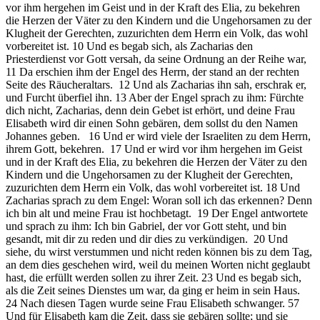
vor ihm hergehen im Geist und in der Kraft des Elia, zu bekehren
die Herzen der Väter zu den Kindern und die Ungehorsamen zu der
Klugheit der Gerechten, zuzurichten dem Herrn ein Volk, das wohl
vorbereitet ist. 10 Und es begab sich, als Zacharias den
Priesterdienst vor Gott versah, da seine Ordnung an der Reihe war,
11 Da erschien ihm der Engel des Herrn, der stand an der rechten
Seite des Räucheraltars. 12 Und als Zacharias ihn sah, erschrak er,
und Furcht überfiel ihn. 13 Aber der Engel sprach zu ihm: Fürchte
dich nicht, Zacharias, denn dein Gebet ist erhört, und deine Frau
Elisabeth wird dir einen Sohn gebären, dem sollst du den Namen
Johannes geben. 16 Und er wird viele der Israeliten zu dem Herrn,
ihrem Gott, bekehren. 17 Und er wird vor ihm hergehen im Geist
und in der Kraft des Elia, zu bekehren die Herzen der Väter zu den
Kindern und die Ungehorsamen zu der Klugheit der Gerechten,
zuzurichten dem Herrn ein Volk, das wohl vorbereitet ist. 18 Und
Zacharias sprach zu dem Engel: Woran soll ich das erkennen? Denn
ich bin alt und meine Frau ist hochbetagt. 19 Der Engel antwortete
und sprach zu ihm: Ich bin Gabriel, der vor Gott steht, und bin
gesandt, mit dir zu reden und dir dies zu verkündigen. 20 Und
siehe, du wirst verstummen und nicht reden können bis zu dem Tag,
an dem dies geschehen wird, weil du meinen Worten nicht geglaubt
hast, die erfüllt werden sollen zu ihrer Zeit. 23 Und es begab sich,
als die Zeit seines Dienstes um war, da ging er heim in sein Haus.
24 Nach diesen Tagen wurde seine Frau Elisabeth schwanger. 57
Und für Elisabeth kam die Zeit, dass sie gebären sollte; und sie