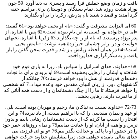
يافت و زمان وضع حملش فرا رسيد و پسری به دنیا آورد. 59 چون
نوزاد هشت روزه شد، تمام بستگان و دوستان برای مراسم ختنه
گرد آمدند و قصد داشتند نام پدرش، زكريا را بر او بگذارند.
60 اما اليزابت نپذيرفت و گفت: «نام او يحيی خواهد بود.»61 گفتند:
«اما در خانواده تو، كسی به اين نام نبوده است.»62 پس با اشاره، از
پدر نوزاد پرسيدند كه نام او را چه بگذارند.63 زكريا با اشاره، تختهای
خواست و در برابر چشمان حيرتزدهٔ همه نوشت: «نامش يحيی
است!»64 در همان لحظه زبانش باز شد و قدرت سخن گفتن را باز
يافت و به شكرگزاری خدا پرداخت.
68 «خداوند، خدای اسرائيل را سپاس باد، زيرا به ياری قوم خود
شتافته و ايشان را رهايی بخشيده است.69 او بزودی برای ما نجات
دهندهای قدرتمند از نسل داوود خواهد فرستاد؛70 چنانكه از
گذشتههای دور، از زبان انبيای مقدس خود وعده میداد71 كه شخصی
را خواهد فرستاد تا ما را از چنگ دشمنانمان و از دست همه آنانی كه
از ما نفرت دارند، رهايی بخشد.
72-73 «خداوند نسبت به نياكان ما، رحيم و مهربان بوده است. بلی،
او عهد و پيمان مقدسی را كه با ابراهيم بست، از ياد نبرده74 و اين
افتخار را نصيب ما كرده كه از دست دشمنانمان رهايی يابيم و بدون
ترس و واهمه از آنان، او را عبادت نماييم75 و تمام روزهای عمر خود
را در حضور او با پاكی و عدالت بگذرانيم.76 «و تو ای فرزند، نبی
خدای تعالی ناميده خواهی شد، زيرا پيشاپيش خداوند حركت خواهی