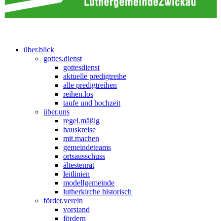
über.blick
gottes.dienst
gottesdienst
aktuelle predigtreihe
alle predigtreihen
reihen.los
taufe und hochzeit
über.uns
regel.mäßig
hauskreise
mit.machen
gemeindeteams
ortsausschuss
ältestenrat
leitlinien
modellgemeinde
lutherkirche historisch
förder.verein
vorstand
fördern