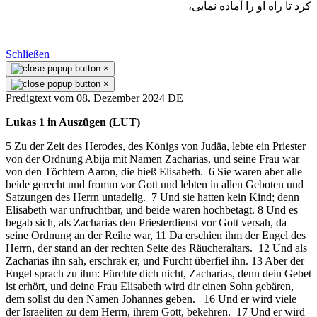
كرد تا راه او را آماده نمايی،
Schließen
×
×
Predigtext vom 08. Dezember 2024 DE
Lukas 1 in Auszügen (LUT)
5 Zu der Zeit des Herodes, des Königs von Judäa, lebte ein Priester
von der Ordnung Abija mit Namen Zacharias, und seine Frau war
von den Töchtern Aaron, die hieß Elisabeth. 6 Sie waren aber alle
beide gerecht und fromm vor Gott und lebten in allen Geboten und
Satzungen des Herrn untadelig. 7 Und sie hatten kein Kind; denn
Elisabeth war unfruchtbar, und beide waren hochbetagt. 8 Und es
begab sich, als Zacharias den Priesterdienst vor Gott versah, da
seine Ordnung an der Reihe war, 11 Da erschien ihm der Engel des
Herrn, der stand an der rechten Seite des Räucheraltars. 12 Und als
Zacharias ihn sah, erschrak er, und Furcht überfiel ihn. 13 Aber der
Engel sprach zu ihm: Fürchte dich nicht, Zacharias, denn dein Gebet
ist erhört, und deine Frau Elisabeth wird dir einen Sohn gebären,
dem sollst du den Namen Johannes geben. 16 Und er wird viele
der Israeliten zu dem Herrn, ihrem Gott, bekehren. 17 Und er wird