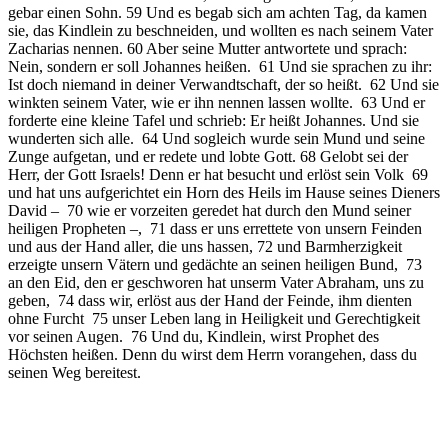
gebar einen Sohn. 59 Und es begab sich am achten Tag, da kamen
sie, das Kindlein zu beschneiden, und wollten es nach seinem Vater
Zacharias nennen. 60 Aber seine Mutter antwortete und sprach:
Nein, sondern er soll Johannes heißen. 61 Und sie sprachen zu ihr:
Ist doch niemand in deiner Verwandtschaft, der so heißt. 62 Und sie
winkten seinem Vater, wie er ihn nennen lassen wollte. 63 Und er
forderte eine kleine Tafel und schrieb: Er heißt Johannes. Und sie
wunderten sich alle. 64 Und sogleich wurde sein Mund und seine
Zunge aufgetan, und er redete und lobte Gott. 68 Gelobt sei der
Herr, der Gott Israels! Denn er hat besucht und erlöst sein Volk 69
und hat uns aufgerichtet ein Horn des Heils im Hause seines Dieners
David – 70 wie er vorzeiten geredet hat durch den Mund seiner
heiligen Propheten –, 71 dass er uns errettete von unsern Feinden
und aus der Hand aller, die uns hassen, 72 und Barmherzigkeit
erzeigte unsern Vätern und gedächte an seinen heiligen Bund, 73
an den Eid, den er geschworen hat unserm Vater Abraham, uns zu
geben, 74 dass wir, erlöst aus der Hand der Feinde, ihm dienten
ohne Furcht 75 unser Leben lang in Heiligkeit und Gerechtigkeit
vor seinen Augen. 76 Und du, Kindlein, wirst Prophet des
Höchsten heißen. Denn du wirst dem Herrn vorangehen, dass du
seinen Weg bereitest.