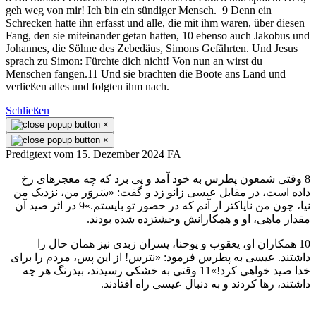
geh weg von mir! Ich bin ein sündiger Mensch. 9 Denn ein
Schrecken hatte ihn erfasst und alle, die mit ihm waren, über diesen
Fang, den sie miteinander getan hatten, 10 ebenso auch Jakobus und
Johannes, die Söhne des Zebedäus, Simons Gefährten. Und Jesus
sprach zu Simon: Fürchte dich nicht! Von nun an wirst du
Menschen fangen.11 Und sie brachten die Boote ans Land und
verließen alles und folgten ihm nach.
Schließen
×
×
Predigtext vom 15. Dezember 2024 FA
8 وقتی شمعون پطرس به خود آمد و پی برد كه چه معجزهای رخ
داده است، در مقابل عيسی زانو زد و گفت: «سَروَر من، نزديک من
نيا، چون من ناپاكتر از آنم كه در حضور تو بايستم.»9 در اثر صيد آن
مقدار ماهی، او و همكارانش وحشتزده شده بودند.
10 همكاران او، يعقوب و يوحنا، پسران زبدی نيز همان حال را
داشتند. عيسی به پطرس فرمود: «نترس! از اين پس، مردم را برای
خدا صيد خواهی كرد!»11 وقتی به خشكی رسيدند، بیدرنگ هر چه
داشتند، رها كردند و به دنبال عيسی راه افتادند.