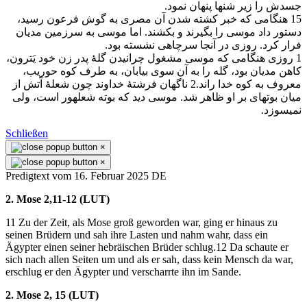
جسدش را زير شنها پنهان نمود.
15 هنگامی كه خبر كشته شدن آن مصری به گوش فرعون رسيد،
دستور داد موسی را بگيرند و بكشند. اما موسی به سرزمين مديان
فرار كرد. روزی در آنجا سرچاهی نشسته بود.
1 روزی هنگامی كه موسی مشغول چرانيدن گلهٔ پدر زن خود يَترون،
كاهن مديان بود، گله را به آن سوی بيابان، به طرف كوه حوريب،
معروف به كوه خدا راند.2 ناگهان فرشتهٔ خداوند چون شعلهٔ آتش از
ميان بوتهای بر او ظاهر شد. موسی ديد كه بوته شعلهور است، ولی
نمیسوزد.
Schließen
×
×
Predigtext vom 16. Februar 2025 DE
2. Mose 2,11-12 (LUT)
11 Zu der Zeit, als Mose groß geworden war, ging er hinaus zu
seinen Brüdern und sah ihre Lasten und nahm wahr, dass ein
Ägypter einen seiner hebräischen Brüder schlug.12 Da schaute er
sich nach allen Seiten um und als er sah, dass kein Mensch da war,
erschlug er den Ägypter und verscharrte ihn im Sande.
2. Mose 2, 15 (LUT)