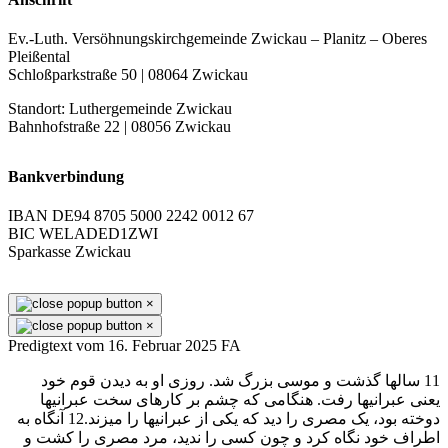
Ev.-Luth. Versöhnungskirchgemeinde Zwickau – Planitz – Oberes
Pleißental
Schloßparkstraße 50 | 08064 Zwickau
Standort: Luthergemeinde Zwickau
Bahnhofstraße 22 | 08056 Zwickau
Bankverbindung
IBAN DE94 8705 5000 2242 0012 67
BIC WELADED1ZWI
Sparkasse Zwickau
×
×
Predigtext vom 16. Februar 2025 FA
11 سالها گذشت و موسی بزرگ شد. روزی او به ديدن قوم خود
يعنی عبرانیها رفت. هنگامی كه چشم بر كارهای سخت عبرانیها
دوخته بود، يک مصری را ديد كه يكی از عبرانیها را میزند.12 آنگاه به
اطراف خود نگاه كرد و چون كسی را نديد، مرد مصری را كشت و