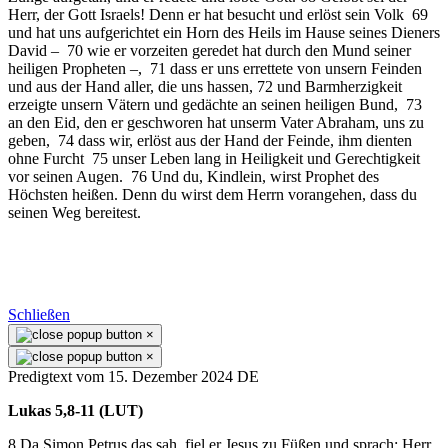
Herr, der Gott Israels! Denn er hat besucht und erlöst sein Volk 69
und hat uns aufgerichtet ein Horn des Heils im Hause seines Dieners
David – 70 wie er vorzeiten geredet hat durch den Mund seiner
heiligen Propheten –, 71 dass er uns errettete von unsern Feinden
und aus der Hand aller, die uns hassen, 72 und Barmherzigkeit
erzeigte unsern Vätern und gedächte an seinen heiligen Bund, 73
an den Eid, den er geschworen hat unserm Vater Abraham, uns zu
geben, 74 dass wir, erlöst aus der Hand der Feinde, ihm dienten
ohne Furcht 75 unser Leben lang in Heiligkeit und Gerechtigkeit
vor seinen Augen. 76 Und du, Kindlein, wirst Prophet des
Höchsten heißen. Denn du wirst dem Herrn vorangehen, dass du
seinen Weg bereitest.
Schließen
×
×
Predigtext vom 15. Dezember 2024 DE
Lukas 5,8-11 (LUT)
8 Da Simon Petrus das sah, fiel er Jesus zu Füßen und sprach: Herr,