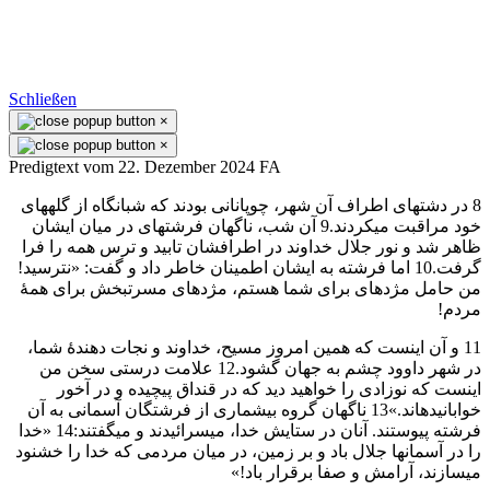
Schließen
×
×
Predigtext vom 22. Dezember 2024 FA
8 در دشتهای اطراف آن شهر، چوپانانی بودند كه شبانگاه از گلههای
خود مراقبت میكردند.9 آن شب، ناگهان فرشتهای در ميان ايشان
ظاهر شد و نور جلال خداوند در اطرافشان تابيد و ترس همه را فرا
گرفت.10 اما فرشته به ايشان اطمينان خاطر داد و گفت: «نترسيد!
من حامل مژدهای برای شما هستم، مژدهای مسرتبخش برای همهٔ
مردم!
11 و آن اينست كه همين امروز مسيح، خداوند و نجات دهندهٔ شما،
در شهر داوود چشم به جهان گشود.12 علامت درستی سخن من
اينست كه نوزادی را خواهيد ديد كه در قنداق پيچيده و در آخور
خوابانيدهاند.»13 ناگهان گروه بيشماری از فرشتگان آسمانی به آن
فرشته پيوستند. آنان در ستايش خدا، میسرائيدند و میگفتند:14 «خدا
را در آسمانها جلال باد و بر زمين، در ميان مردمی كه خدا را خشنود
میسازند، آرامش و صفا برقرار باد!»