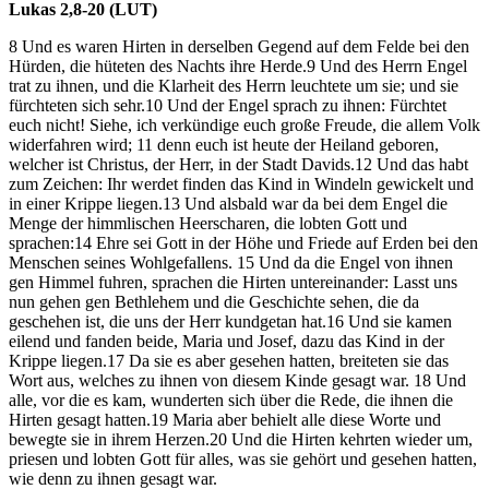
Lukas 2,8-20 (LUT)
8 Und es waren Hirten in derselben Gegend auf dem Felde bei den
Hürden, die hüteten des Nachts ihre Herde.9 Und des Herrn Engel
trat zu ihnen, und die Klarheit des Herrn leuchtete um sie; und sie
fürchteten sich sehr.10 Und der Engel sprach zu ihnen: Fürchtet
euch nicht! Siehe, ich verkündige euch große Freude, die allem Volk
widerfahren wird; 11 denn euch ist heute der Heiland geboren,
welcher ist Christus, der Herr, in der Stadt Davids.12 Und das habt
zum Zeichen: Ihr werdet finden das Kind in Windeln gewickelt und
in einer Krippe liegen.13 Und alsbald war da bei dem Engel die
Menge der himmlischen Heerscharen, die lobten Gott und
sprachen:14 Ehre sei Gott in der Höhe und Friede auf Erden bei den
Menschen seines Wohlgefallens. 15 Und da die Engel von ihnen
gen Himmel fuhren, sprachen die Hirten untereinander: Lasst uns
nun gehen gen Bethlehem und die Geschichte sehen, die da
geschehen ist, die uns der Herr kundgetan hat.16 Und sie kamen
eilend und fanden beide, Maria und Josef, dazu das Kind in der
Krippe liegen.17 Da sie es aber gesehen hatten, breiteten sie das
Wort aus, welches zu ihnen von diesem Kinde gesagt war. 18 Und
alle, vor die es kam, wunderten sich über die Rede, die ihnen die
Hirten gesagt hatten.19 Maria aber behielt alle diese Worte und
bewegte sie in ihrem Herzen.20 Und die Hirten kehrten wieder um,
priesen und lobten Gott für alles, was sie gehört und gesehen hatten,
wie denn zu ihnen gesagt war.