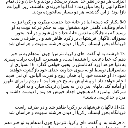
اليزابت هر دو در نظر خدا بسيار درستكار بودند و با جان و دل تمام
احكام الهی را بجا میآوردند.7 اما آنها فرزندی نداشتند، زيرا اليزابت
نازا بود؛ از اين گذشته، هر دو بسيار سالخورده بودند.
8-9 يكبار كه دستهٔ ابيا در خانهٔ خدا خدمت میكرد، و زكريا نيز به
انجام وظايف كاهنی خود مشغول بود، به حكم قرعه نوبت به او
رسيد كه به جايگاه مقدس خانهٔ خدا داخل شود و در آنجا بخور
بسوزاند. ناگهان فرشتهای بر زكريا ظاهر شد و در طرف راست
قربانگاه بخور ايستاد. زكريا از ديدن فرشته مبهوت و هراسان شد.
13 فرشته به او گفت: «ای زكريا، نترس! چون آمدهام به تو خبر
دهم كه خدا دعايت را شنيده است، و همسرت اليزابت برايت پسری
به دنیا خواهد آورد كه نامش را يحيی خواهی گذارد. 16 بسياری از
بنیاسرائيل توسط او به سوی خداوند، خدای خود بازگشت خواهند
نمود.17 او خدمت خود را با همان روح و قدرت الياس، آن نبی قديم
انجام خواهد داد. او پيشاپيش مسيح خواهد آمد تا مردم را برای ظهور
او آماده كند، دلهای پدران را به پسران نزديک سازد و به افراد
سركش بياموزد كه همچون اجداد خويش خداوند را دوست داشته و
مردم خداترسی باشند.»
11-12 ناگهان فرشتهای بر زكريا ظاهر شد و در طرف راست
قربانگاه بخور ايستاد. زكريا از ديدن فرشته مبهوت و هراسان شد.
3 فرشته به او گفت: «ای زكريا، نترس! چون آمدهام به تو خبر دهم
كه خدا دعايت را شنيده است، و همسرت اليزابت برايت پسری به