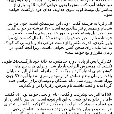
دنیا خواهد آورد كه نامش را يحيی خواهی گذارد. 16 بسياری از
بنیاسرائيل توسط او به سوی خداوند، خدای خود بازگشت خواهند
نمود.
18 زكريا به فرشته گفت: «ولی اين غيرممكن است، چون من پير
شدهام و همسرم نيز سالخورده است!»19 فرشته در جواب گفت:
«من جبرائيل هستم كه در حضور خدا میايستم و اوست كه مرا
فرستاده تا اين خبر خوش را به تو دهم.20 اما حال كه سخنان مرا
باور نكردی، قدرت تكلم را از دست خواهی داد و تا زمانی كه كودک
به دنیا بيايد يارای سخن گفتن نخواهی داشت؛ زيرا آنچه گفتم، در
زمان مقرر واقع خواهد شد.»
23 زكريا پس از پايان دوره خدمتش، به خانهٔ خود بازگشت.24 طولی
نكشيد كه همسرش اليزابت باردار شد. او برای مدت پنج ماه
گوشهنشينی اختيار كرد و میگفت:7 سرانجام، انتظار اليزابت پايان
يافت و زمان وضع حملش فرا رسيد و پسری به دنیا آورد. 59 چون
نوزاد هشت روزه شد، تمام بستگان و دوستان برای مراسم ختنه
گرد آمدند و قصد داشتند نام پدرش، زكريا را بر او بگذارند.
60 اما اليزابت نپذيرفت و گفت: «نام او يحيی خواهد بود.»61 گفتند:
«اما در خانواده تو، كسی به اين نام نبوده است.»62 پس با اشاره، از
پدر نوزاد پرسيدند كه نام او را چه بگذارند.63 زكريا با اشاره، تختهای
خواست و در برابر چشمان حيرتزدهٔ همه نوشت: «نامش يحيی
است!»64 در همان لحظه زبانش باز شد و قدرت سخن گفتن را باز