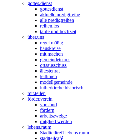
gottes.dienst
gottesdienst
aktuelle predigtreihe
alle predigtreihen
reihen.los
taufe und hochzeit
über.uns
regel.mäßig
hauskreise
mit.machen
gemeindeteams
ortsausschuss
ältestenrat
leitlinien
modellgemeinde
lutherkirche historisch
mit.teilen
förder.verein
vorstand
fördern
arbeitszweige
mitglied werden
lebens.raum
Stadtteiltreff lebens.raum
stadtteilcafé