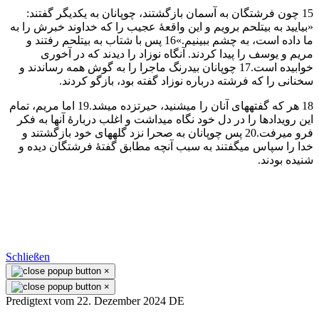
15 چون فرشتگان به آسمان بازگشتند، چوپانان به يكديگر گفتند:
«بياييد به بيتلحم برويم و اين واقعهٔ عجيب را كه خداوند خبرش را به
ما داده است، به چشم ببينيم.»16 پس با شتاب به بيتلحم رفتند و
مريم و يوسف را پيدا كردند. آنگاه نوزاد را ديدند كه در آخوری
خوابيده است.17 چوپانان بیدرنگ ماجرا را به گوش همه رساندند و
سخنانی را كه فرشته درباره نوزاد گفته بود، بازگو كردند.
18 هر كه گفتههای آنان را میشنيد، حيرتزده میشد.19 اما مريم، تمام
اين رويدادها را در دل خود نگاه میداشت و اغلب دربارهٔ آنها به فكر
فرو میرفت.20 پس چوپانان به صحرا نزد گلههای خود بازگشتند و
خدا را سپاس میگفتند به سبب آنچه مطابق گفتهٔ فرشتگان ديده و
شنيده بودند.
Schließen
×
×
Predigtext vom 22. Dezember 2024 DE