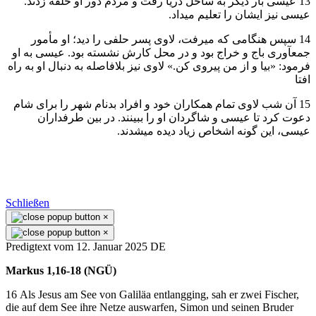
13 عيسی بار ديگر به ساحل دريا رفت و مردم دور او حلقه زدند.
عيسی نيز ايشان را تعليم میداد.
14 سپس هنگامی كه میرفت، لاوی پسر حلفی را ديد؛ او مأمور
جمعآوری باج و خراج بود و در محل كارش نشسته بود. عيسی به او
فرمود: «بيا و از من پيروی كن.» لاوی نيز بلافاصله به دنبال او به راه
افتا
15 آن شب لاوی تمام همكاران خود و افراد بدنام شهر را برای شام
دعوت كرد تا عيسی و شاگردان او را ببينند. در بين طرفداران
عيسی، اين گونه اشخاص زياد ديده میشدند.
Schließen
×
×
Predigtext vom 12. Januar 2025 DE
Markus 1,16-18 (NGÜ)
16 Als Jesus am See von Galiläa entlangging, sah er zwei Fischer,
die auf dem See ihre Netze auswarfen, Simon und seinen Bruder