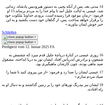
14 مدتی بعد، پس از آنكه يحيی به دستور هيروديس پادشاه، زندانی
شد، عيسی به ايالت جليل آمد تا پيام خدا را به مردم برساند.15 او
فرمود: «زمان موعود فرا رسيده است. بزودی خداوندْ ملكوت خود
را برقرار خواهد ساخت. پس، از گناهان خود دست بكشيد و به اين
خبر خوش ايمان بياوريد.»
Schließen
×
×
Predigtext vom 12. Januar 2025 FA
16 روزی عيسی در كنارهٔ درياچهٔ جليل قدم میزد كه چشمش به
شمعون و برادرش اندرياس افتاد. ايشان تور به دريا انداخته، مشغول
صيد ماهی بودند، چون كارشان ماهيگيری بود.
17 عيسی ايشان را صدا زد و فرمود: «از من پيروی كنيد تا شما را
صياد مردم سازم.»
18 ايشان نيز بیدرنگ تورهای خود را بر زمين گذاشتند و به دنبال او به
راه افتادند.