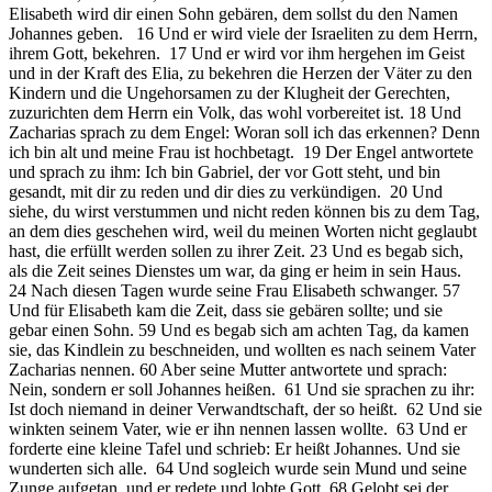
Elisabeth wird dir einen Sohn gebären, dem sollst du den Namen
Johannes geben. 16 Und er wird viele der Israeliten zu dem Herrn,
ihrem Gott, bekehren. 17 Und er wird vor ihm hergehen im Geist
und in der Kraft des Elia, zu bekehren die Herzen der Väter zu den
Kindern und die Ungehorsamen zu der Klugheit der Gerechten,
zuzurichten dem Herrn ein Volk, das wohl vorbereitet ist. 18 Und
Zacharias sprach zu dem Engel: Woran soll ich das erkennen? Denn
ich bin alt und meine Frau ist hochbetagt. 19 Der Engel antwortete
und sprach zu ihm: Ich bin Gabriel, der vor Gott steht, und bin
gesandt, mit dir zu reden und dir dies zu verkündigen. 20 Und
siehe, du wirst verstummen und nicht reden können bis zu dem Tag,
an dem dies geschehen wird, weil du meinen Worten nicht geglaubt
hast, die erfüllt werden sollen zu ihrer Zeit. 23 Und es begab sich,
als die Zeit seines Dienstes um war, da ging er heim in sein Haus.
24 Nach diesen Tagen wurde seine Frau Elisabeth schwanger. 57
Und für Elisabeth kam die Zeit, dass sie gebären sollte; und sie
gebar einen Sohn. 59 Und es begab sich am achten Tag, da kamen
sie, das Kindlein zu beschneiden, und wollten es nach seinem Vater
Zacharias nennen. 60 Aber seine Mutter antwortete und sprach:
Nein, sondern er soll Johannes heißen. 61 Und sie sprachen zu ihr:
Ist doch niemand in deiner Verwandtschaft, der so heißt. 62 Und sie
winkten seinem Vater, wie er ihn nennen lassen wollte. 63 Und er
forderte eine kleine Tafel und schrieb: Er heißt Johannes. Und sie
wunderten sich alle. 64 Und sogleich wurde sein Mund und seine
Zunge aufgetan, und er redete und lobte Gott. 68 Gelobt sei der