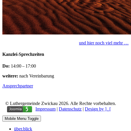
und hier noch viel mehr …
Kanzlei-Sprechzeiten
Do:
14:00 – 17:00
weitere:
nach Vereinbarung
Ansprechpartner
© Luthergemeinde Zwickau 2026. Alle Rechte vorbehalten.
Impressum
|
Datenschutz
|
Design by ] . [
Mobile Menu Toggle
über.blick