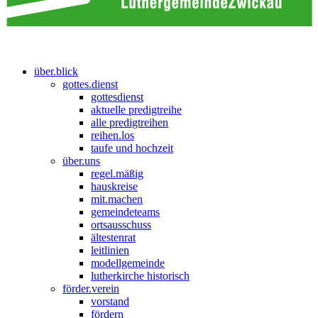
über.blick
gottes.dienst
gottesdienst
aktuelle predigtreihe
alle predigtreihen
reihen.los
taufe und hochzeit
über.uns
regel.mäßig
hauskreise
mit.machen
gemeindeteams
ortsausschuss
ältestenrat
leitlinien
modellgemeinde
lutherkirche historisch
förder.verein
vorstand
fördern