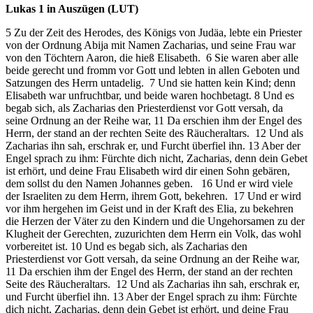
Lukas 1 in Auszügen (LUT)
5 Zu der Zeit des Herodes, des Königs von Judäa, lebte ein Priester
von der Ordnung Abija mit Namen Zacharias, und seine Frau war
von den Töchtern Aaron, die hieß Elisabeth. 6 Sie waren aber alle
beide gerecht und fromm vor Gott und lebten in allen Geboten und
Satzungen des Herrn untadelig. 7 Und sie hatten kein Kind; denn
Elisabeth war unfruchtbar, und beide waren hochbetagt. 8 Und es
begab sich, als Zacharias den Priesterdienst vor Gott versah, da
seine Ordnung an der Reihe war, 11 Da erschien ihm der Engel des
Herrn, der stand an der rechten Seite des Räucheraltars. 12 Und als
Zacharias ihn sah, erschrak er, und Furcht überfiel ihn. 13 Aber der
Engel sprach zu ihm: Fürchte dich nicht, Zacharias, denn dein Gebet
ist erhört, und deine Frau Elisabeth wird dir einen Sohn gebären,
dem sollst du den Namen Johannes geben. 16 Und er wird viele
der Israeliten zu dem Herrn, ihrem Gott, bekehren. 17 Und er wird
vor ihm hergehen im Geist und in der Kraft des Elia, zu bekehren
die Herzen der Väter zu den Kindern und die Ungehorsamen zu der
Klugheit der Gerechten, zuzurichten dem Herrn ein Volk, das wohl
vorbereitet ist. 10 Und es begab sich, als Zacharias den
Priesterdienst vor Gott versah, da seine Ordnung an der Reihe war,
11 Da erschien ihm der Engel des Herrn, der stand an der rechten
Seite des Räucheraltars. 12 Und als Zacharias ihn sah, erschrak er,
und Furcht überfiel ihn. 13 Aber der Engel sprach zu ihm: Fürchte
dich nicht, Zacharias, denn dein Gebet ist erhört, und deine Frau