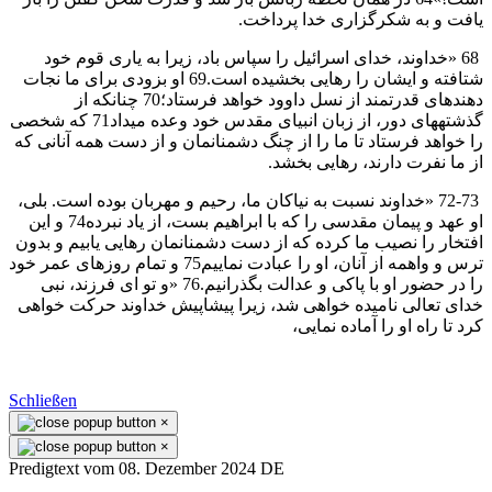
يافت و به شكرگزاری خدا پرداخت.
68 «خداوند، خدای اسرائيل را سپاس باد، زيرا به ياری قوم خود
شتافته و ايشان را رهايی بخشيده است.69 او بزودی برای ما نجات
دهندهای قدرتمند از نسل داوود خواهد فرستاد؛70 چنانكه از
گذشتههای دور، از زبان انبيای مقدس خود وعده میداد71 كه شخصی
را خواهد فرستاد تا ما را از چنگ دشمنانمان و از دست همه آنانی كه
از ما نفرت دارند، رهايی بخشد.
72-73 «خداوند نسبت به نياكان ما، رحيم و مهربان بوده است. بلی،
او عهد و پيمان مقدسی را كه با ابراهيم بست، از ياد نبرده74 و اين
افتخار را نصيب ما كرده كه از دست دشمنانمان رهايی يابيم و بدون
ترس و واهمه از آنان، او را عبادت نماييم75 و تمام روزهای عمر خود
را در حضور او با پاكی و عدالت بگذرانيم.76 «و تو ای فرزند، نبی
خدای تعالی ناميده خواهی شد، زيرا پيشاپيش خداوند حركت خواهی
كرد تا راه او را آماده نمايی،
Schließen
×
×
Predigtext vom 08. Dezember 2024 DE