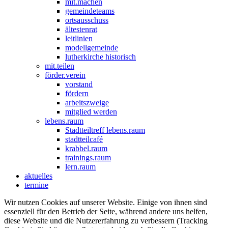
mit.machen
gemeindeteams
ortsausschuss
ältestenrat
leitlinien
modellgemeinde
lutherkirche historisch
mit.teilen
förder.verein
vorstand
fördern
arbeitszweige
mitglied werden
lebens.raum
Stadtteiltreff lebens.raum
stadtteilcafé
krabbel.raum
trainings.raum
lern.raum
aktuelles
termine
Wir nutzen Cookies auf unserer Website. Einige von ihnen sind
essenziell für den Betrieb der Seite, während andere uns helfen,
diese Website und die Nutzererfahrung zu verbessern (Tracking