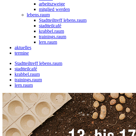
arbeitszweige
mitglied werden
lebens.raum
Stadtteiltreff lebens.raum
stadtteilcafé
krabbel.raum
trainings.raum
lern.raum
aktuelles
termine
Stadtteiltreff lebens.raum
stadtteilcafé
krabbel.raum
trainings.raum
lern.raum