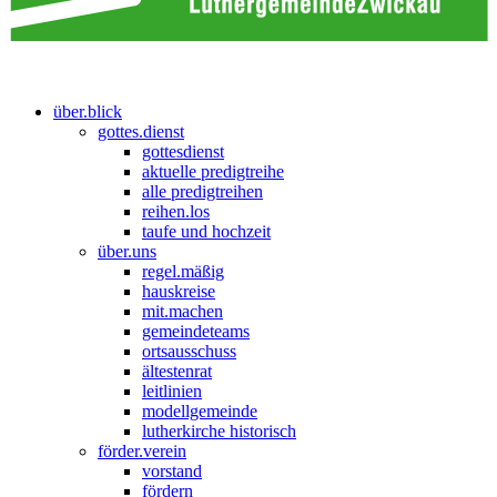
über.blick
gottes.dienst
gottesdienst
aktuelle predigtreihe
alle predigtreihen
reihen.los
taufe und hochzeit
über.uns
regel.mäßig
hauskreise
mit.machen
gemeindeteams
ortsausschuss
ältestenrat
leitlinien
modellgemeinde
lutherkirche historisch
förder.verein
vorstand
fördern