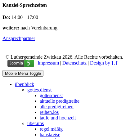
Kanzlei-Sprechzeiten
Do:
14:00 – 17:00
weitere:
nach Vereinbarung
Ansprechpartner
© Luthergemeinde Zwickau 2026. Alle Rechte vorbehalten.
Impressum
|
Datenschutz
|
Design by ] . [
Mobile Menu Toggle
über.blick
gottes.dienst
gottesdienst
aktuelle predigtreihe
alle predigtreihen
reihen.los
taufe und hochzeit
über.uns
regel.mäßig
hauskreise