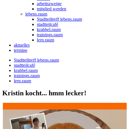
arbeitszweige
mitglied werden
lebens.raum
Stadtteiltreff lebens.raum
stadtteilcafé
krabbel.raum
trainings.raum
lern.raum
aktuelles
termine
Stadtteiltreff lebens.raum
stadtteilcafé
krabbel.raum
trainings.raum
lern.raum
Kristin kocht... hmm lecker!