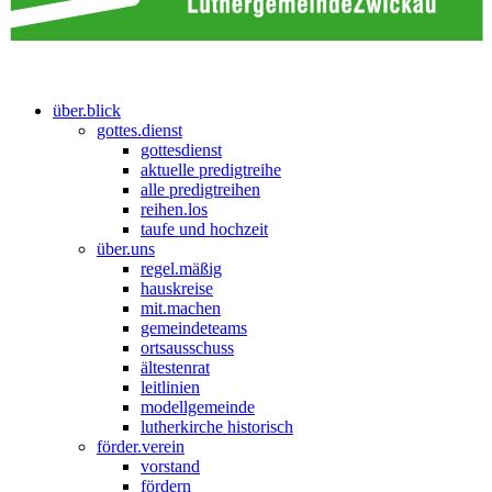
über.blick
gottes.dienst
gottesdienst
aktuelle predigtreihe
alle predigtreihen
reihen.los
taufe und hochzeit
über.uns
regel.mäßig
hauskreise
mit.machen
gemeindeteams
ortsausschuss
ältestenrat
leitlinien
modellgemeinde
lutherkirche historisch
förder.verein
vorstand
fördern