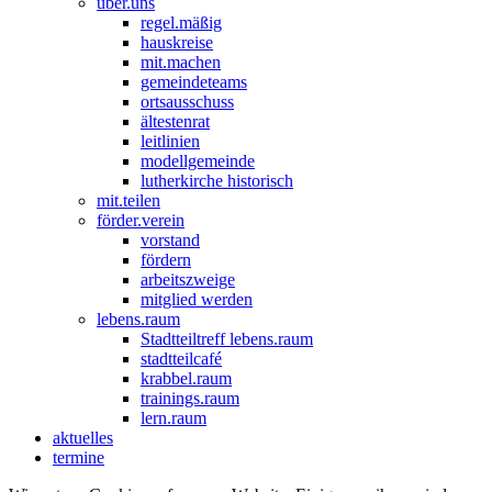
über.uns
regel.mäßig
hauskreise
mit.machen
gemeindeteams
ortsausschuss
ältestenrat
leitlinien
modellgemeinde
lutherkirche historisch
mit.teilen
förder.verein
vorstand
fördern
arbeitszweige
mitglied werden
lebens.raum
Stadtteiltreff lebens.raum
stadtteilcafé
krabbel.raum
trainings.raum
lern.raum
aktuelles
termine