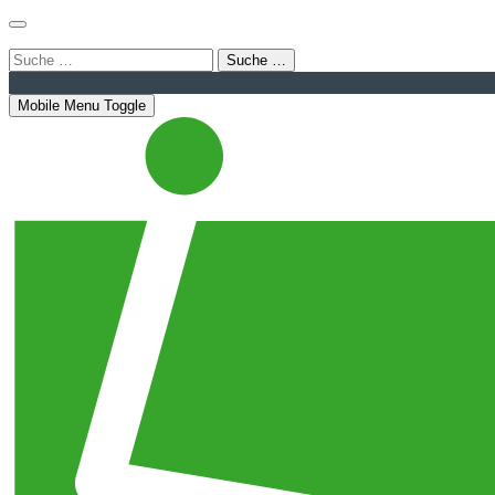
Login
Bahnhofstraße 22 | 08056 Zwickau
info@luthergemein
Suche …
Mobile Menu Toggle