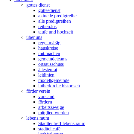
gottes.dienst
gottesdienst
aktuelle predigtreihe
alle predigtreihen
reihen.los
taufe und hochzeit
über.uns
regel.mäßig
hauskreise
mit.machen
gemeindeteams
ortsausschuss
ältestenrat
leitlinien
modellgemeinde
lutherkirche historisch
förder.verein
vorstand
fördern
arbeitszweige
mitglied werden
lebens.raum
Stadtteiltreff lebens.raum
stadtteilcafé